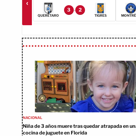
‹
3
2
-
QUERÉTARO
TIGRES
MONTRÉ
NACIONAL
Niña de 3 años muere tras quedar atrapada en un
cocina de juguete en Florida