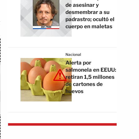
›
de asesinar y
2
2
3
-
-
desmembrar a su
DC UNITED
NASHVILLE
NY RED BULLS
padrastro; ocultó el
cuerpo en maletas
NACIONAL
Nacional
Alerta por
salmonela en EEUU:
retiran 1,5 millones
de cartones de
huevos