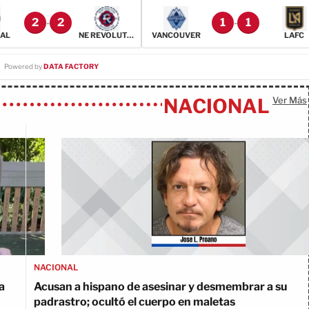
2
2
1
1
-
-
AL
NE REVOLUTION
VANCOUVER
LAFC
Powered by
DATA FACTORY
NACIONAL
Ver Más
NACIONAL
a
Acusan a hispano de asesinar y desmembrar a su
padrastro; ocultó el cuerpo en maletas