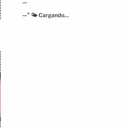
—
—°
🌤️
Cargando…
POLÍTICA