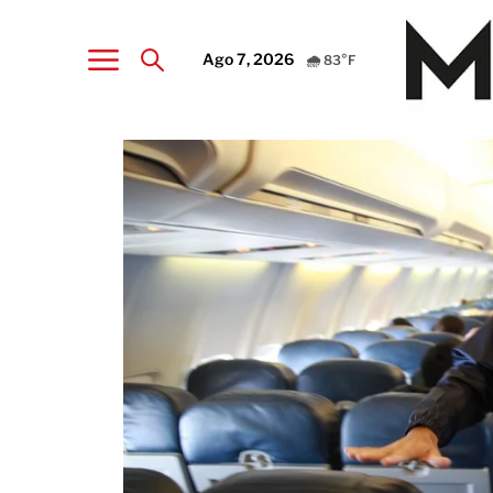
Ago 7, 2026
🌧️ 83°F
MundoNow — Noticias e