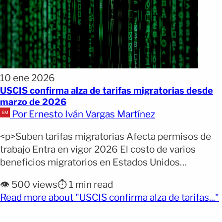
10 ene 2026
USCIS confirma alza de tarifas migratorias desde
marzo de 2026
Por Ernesto Iván Vargas Martínez
<p>Suben tarifas migratorias Afecta permisos de
trabajo Entra en vigor 2026 El costo de varios
beneficios migratorios en Estados Unidos
aumentará a partir de marzo de 2026. Las nuevas
👁️ 500 views
⏱️ 1 min read
tarifas afectarán solicitudes comunes y ciertos
Read more about "USCIS confirma alza de tarifas..."
permisos de trabajo. El Servicio de Ciudadanía e
Inmigración de Estados Unidos emitió un aviso