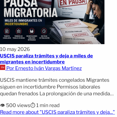
10 may 2026
USCIS paraliza trámites y deja a miles de
migrantes en incertidumbre
Por Ernesto Iván Vargas Martínez
USCIS mantiene trámites congelados Migrantes
siguen en incertidumbre Permisos laborales
quedan frenados La prolongación de una medida
administrativa del Servicio de Ciudadanía e
👁️ 500 views
⏱️ 1 min read
Inmigración de los Estados Unidos (USCIS)
(
Read more about "USCIS paraliza trámites y deja..."
mantiene en incertidumbre a miles de migrantes.