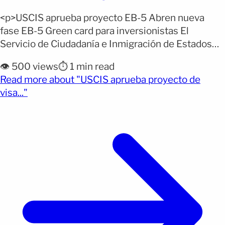
<p>USCIS aprueba proyecto EB-5 Abren nueva
fase EB-5 Green card para inversionistas El
Servicio de Ciudadanía e Inmigración de Estados
Unidos (USCIS) aprobó oficialmente el proyecto
👁️ 500 views
⏱️ 1 min read
rural EB-5 Alpine 93/40, ubicado en Whitefish,
Read more about "USCIS aprueba proyecto de
Montana. La decisión permitió la apertura de la Fase
(opens full article)
visa..."
II de la oferta EB-5, dirigida a inversionistas
extranjeros que buscan una vía [&hellip;]</p>