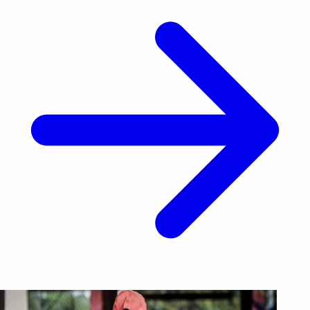
oficial este viernes, según El [&hellip;]</p>