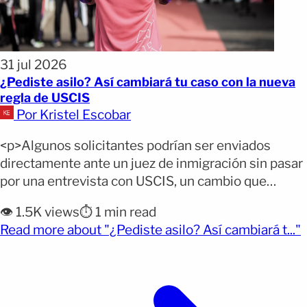
31 jul 2026
¿Pediste asilo? Así cambiará tu caso con la nueva
regla de USCIS
Por Kristel Escobar
<p>Algunos solicitantes podrían ser enviados
directamente ante un juez de inmigración sin pasar
por una entrevista con USCIS, un cambio que
modifica una de las etapas más importantes del
👁️ 1.5K views
⏱️ 1 min read
proceso de asilo. El Servicio de Ciudadanía e
(
Read more about "¿Pediste asilo? Así cambiará t..."
Inmigración de Estados Unidos (USCIS) cambió las
reglas del proceso de asilo afirmativo y ahora podrá
remitir algunos [&hellip;]</p>