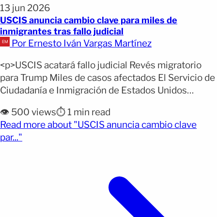
13 jun 2026
USCIS anuncia cambio clave para miles de
inmigrantes tras fallo judicial
Por Ernesto Iván Vargas Martínez
<p>USCIS acatará fallo judicial Revés migratorio
para Trump Miles de casos afectados El Servicio de
Ciudadanía e Inmigración de Estados Unidos
(USCIS) anunció este viernes que cumplirá una
👁️ 500 views
⏱️ 1 min read
orden judicial que bloqueó las restricciones
Read more about "USCIS anuncia cambio clave
impuestas por el presidente Donald Trump a
(opens full article)
par..."
ciertos beneficios migratorios para ciudadanos de
39 países. Sin embargo, la agencia dejó claro
[&hellip;]</p>