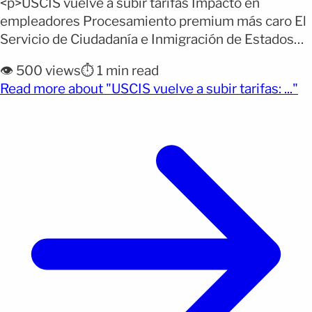
<p>USCIS vuelve a subir tarifas Impacto en
empleadores Procesamiento premium más caro El
Servicio de Ciudadanía e Inmigración de Estados
Unidos (USCIS) volvió a ajustar las tarifas de uno de
👁️ 500 views
⏱️ 1 min read
los servicios más utilizados por empresas y
(o
Read more about "USCIS vuelve a subir tarifas: ..."
profesionales extranjeros: el procesamiento
premium. Desde el 1 de marzo de 2026 entraron en
vigor nuevos costos para [&hellip;]</p>