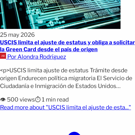
25 may 2026
USCIS limita el ajuste de estatus y obliga a solicitar
la Green Card desde el país de origen
Por Alondra Rodríguez
<p>USCIS limita ajuste de estatus Trámite desde
origen Endurecen política migratoria El Servicio de
Ciudadanía e Inmigración de Estados Unidos
anunció un cambio que endurece el acceso a la
👁️ 500 views
⏱️ 1 min read
residencia permanente dentro del país. La nueva
(
Read more about "USCIS limita el ajuste de esta..."
directriz establece que el ajuste de estatus solo
será aprobado en circunstancias consideradas
extraordinarias por las autoridades migratorias.
Con [&hellip;]</p>