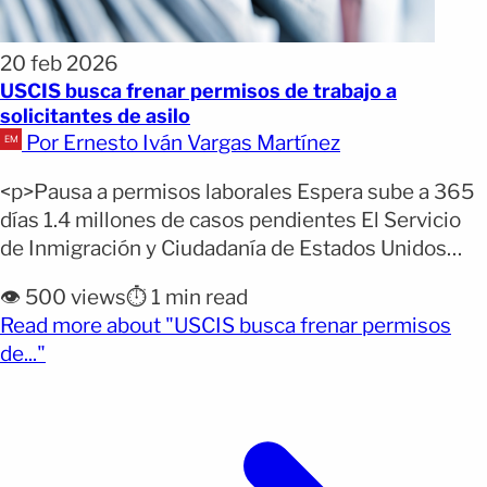
20 feb 2026
USCIS busca frenar permisos de trabajo a
solicitantes de asilo
Por Ernesto Iván Vargas Martínez
<p>Pausa a permisos laborales Espera sube a 365
días 1.4 millones de casos pendientes El Servicio
de Inmigración y Ciudadanía de Estados Unidos
(USCIS) propuso una norma que suspendería
👁️ 500 views
⏱️ 1 min read
temporalmente la adjudicación de permisos de
Read more about "USCIS busca frenar permisos
trabajo para solicitantes de asilo. La medida fue
(opens full article)
de..."
publicada este viernes y quedó abierta a consulta
pública. El plan contempla [&hellip;]</p>