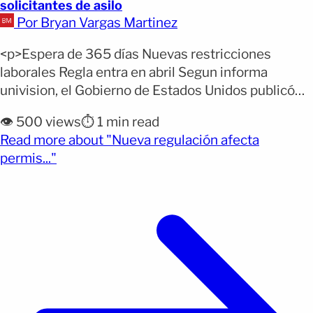
solicitantes de asilo
Por Bryan Vargas Martinez
<p>Espera de 365 días Nuevas restricciones
laborales Regla entra en abril Segun informa
univision, el Gobierno de Estados Unidos publicó
una nueva regla que restringe el permiso de trabajo
👁️ 500 views
⏱️ 1 min read
a nuevos solicitantes de asilo. La norma fue
Read more about "Nueva regulación afecta
difundida este lunes en el Registro Federal. Entrará
(opens full article)
permis..."
en vigor el 24 de abril de 2026, 60 días [&hellip;]
</p>