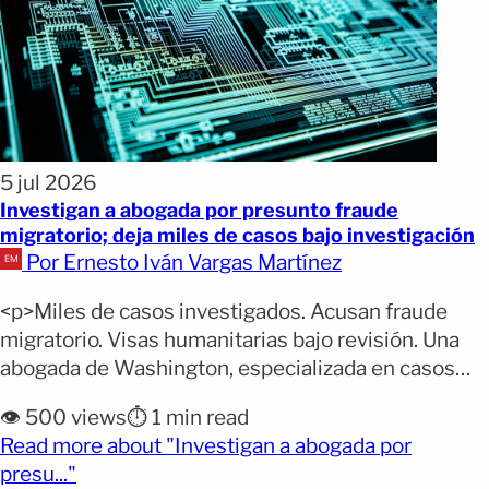
5 jul 2026
Investigan a abogada por presunto fraude
migratorio; deja miles de casos bajo investigación
Por Ernesto Iván Vargas Martínez
<p>Miles de casos investigados. Acusan fraude
migratorio. Visas humanitarias bajo revisión. Una
abogada de Washington, especializada en casos
migratorios, enfrenta acusaciones de haber
👁️ 500 views
⏱️ 1 min read
presentado solicitudes con información falsa para
Read more about "Investigan a abogada por
obtener visas humanitarias para miles de
(opens full article)
presu..."
inmigrantes. Por qué importa: El caso podría afectar