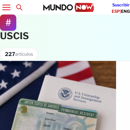
Suscribir
ESP
|
ENG
#
USCIS
227
artículos