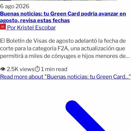
6 ago 2026
Buenas noticias: tu Green Card podría avanzar en
agosto, revisa estas fechas
Por Kristel Escobar
El Boletín de Visas de agosto adelantó la fecha de
corte para la categoría F2A, una actualización que
permitirá a miles de cónyuges e hijos menores de
residentes permanentes avanzar en su trámite de
👁️ 2.5K views
⏱️ 1 min read
residencia antes de lo previsto. Sin embargo, el
Read more about "Buenas noticias: tu Green Card..."
beneficio no es igual para todos los países y México
(opens full article)
mantiene un calendario [&hellip;]