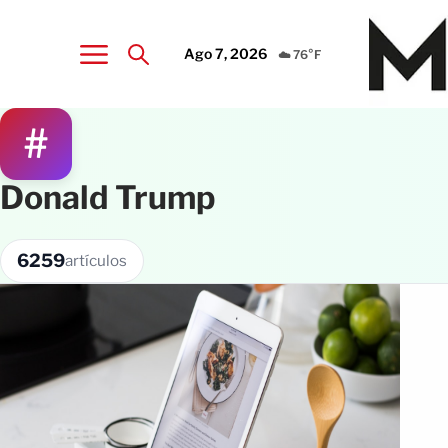
Ago 7, 2026
☁️ 76°F
#
Donald Trump
6259
artículos