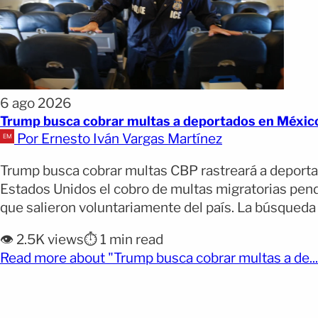
6 ago 2026
Trump busca cobrar multas a deportados en Méxic
Por Ernesto Iván Vargas Martínez
Trump busca cobrar multas CBP rastreará a deporta
Estados Unidos el cobro de multas migratorias pend
que salieron voluntariamente del país. La búsqueda 
👁️ 2.5K views
⏱️ 1 min read
Read more about "Trump busca cobrar multas a de...