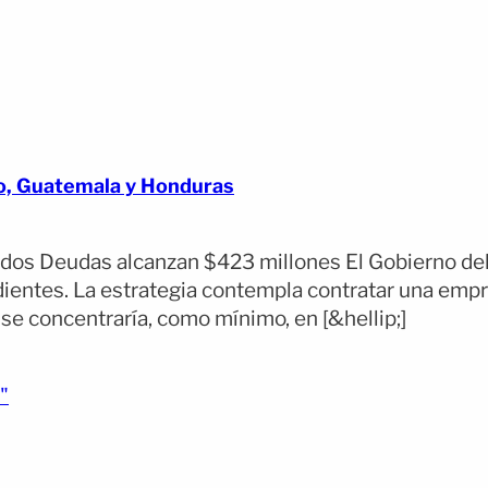
o, Guatemala y Honduras
dos Deudas alcanzan $423 millones El Gobierno del
ientes. La estrategia contempla contratar una empre
se concentraría, como mínimo, en [&hellip;]
(opens full article)
"