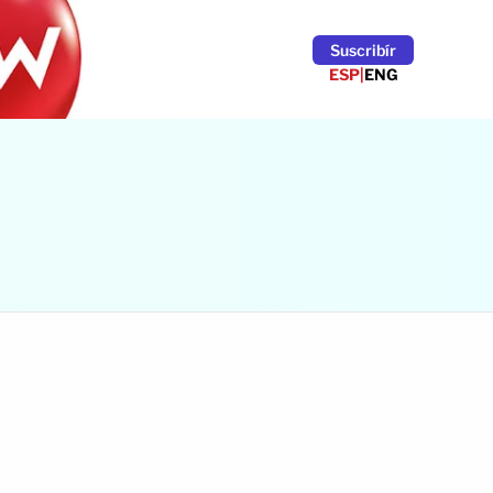
Suscribír
ESP
|
ENG