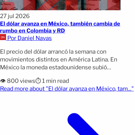
27 jul 2026
El dólar avanza en México, también cambia de
rumbo en Colombia y RD
Por Daniel Navas
El precio del dólar arrancó la semana con
movimientos distintos en América Latina. En
México la moneda estadounidense subió
ligeramente, en Colombia registró un pequeño
👁️ 800 views
⏱️ 1 min read
avance tras varios días de estabilidad y en
Read more about "El dólar avanza en México, tam..."
República Dominicana volvió a bajar, manteniendo
la tendencia de las últimas jornadas. Por qué
importa: El comportamiento del dólar influye
directamente en [&hellip;]