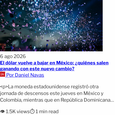
6 ago 2026
El dólar vuelve a bajar en México: ¿quiénes salen
ganando con este nuevo cambio?
Por Daniel Navas
<p>La moneda estadounidense registró otra
jornada de descensos este jueves en México y
Colombia, mientras que en República Dominicana
prácticamente se mantuvo estable. El movimiento
👁️ 1.5K views
⏱️ 1 min read
puede beneficiar a quienes necesitan comprar