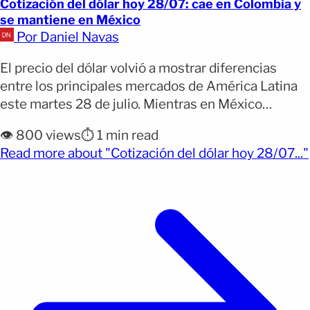
Cotización del dólar hoy 28/07: cae en Colombia y
se mantiene en México
Por Daniel Navas
El precio del dólar volvió a mostrar diferencias
entre los principales mercados de América Latina
este martes 28 de julio. Mientras en México
prácticamente no hubo cambios frente al día
👁️ 800 views
⏱️ 1 min read
anterior, en Colombia la moneda estadounidense
Read more about "Cotización del dólar hoy 28/07..."
cayó a un nuevo mínimo reciente y en República
(opens full article)
Dominicana continuó bajando en la tasa de compra
oficial. Por [&hellip;]