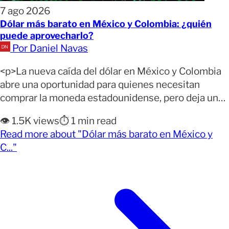
7 ago 2026
Dólar más barato en México y Colombia: ¿quién
puede aprovecharlo?
Por Daniel Navas
<p>La nueva caída del dólar en México y Colombia
abre una oportunidad para quienes necesitan
comprar la moneda estadounidense, pero deja un
escenario menos favorable para quienes reciben
👁️ 1.5K views
⏱️ 1 min read
remesas desde Estados Unidos. En República
Read more about "Dólar más barato en México y
Dominicana, en cambio, el precio se mantiene sin
(opens full article)
C..."
cambios este viernes. Ponte al día: El dólar siguió
bajando en México y [&hellip;]</p>