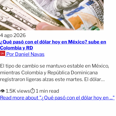
4 ago 2026
¿Qué pasó con el dólar hoy en México? sube en
Colombia y RD
Por Daniel Navas
El tipo de cambio se mantuvo estable en México,
mientras Colombia y República Dominicana
registraron ligeras alzas este martes. El dólar
mostró pocos cambios este martes 4 de agosto en
👁️ 1.5K views
⏱️ 1 min read
América Latina. Mientras México prácticamente se
Read more about "¿Qué pasó con el dólar hoy en ..."
mantuvo estable, Colombia registró un aumento
más marcado y República Dominicana reportó una
leve subida frente a la jornada [&hellip;]