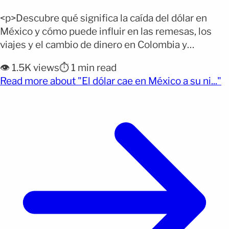
<p>Descubre qué significa la caída del dólar en
México y cómo puede influir en las remesas, los
viajes y el cambio de dinero en Colombia y
República Dominicana. Ponte al día: El dólar cayó en
👁️ 1.5K views
⏱️ 1 min read
México, Colombia y República Dominicana. México
(o
Read more about "El dólar cae en México a su ni..."
registró la baja más importante de la jornada. Por
qué importa: El precio del [&hellip;]</p>