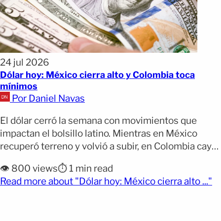
24 jul 2026
Dólar hoy: México cierra alto y Colombia toca
mínimos
Por Daniel Navas
El dólar cerró la semana con movimientos que
impactan el bolsillo latino. Mientras en México
recuperó terreno y volvió a subir, en Colombia cayó
a uno de sus niveles más bajos del año y en
👁️ 800 views
⏱️ 1 min read
República Dominicana continuó perdiendo fuerza,
(o
Read more about "Dólar hoy: México cierra alto ..."
manteniéndose cerca de sus mínimos recientes. Si
envías dinero, haces compras en dólares o sigues
[&hellip;]