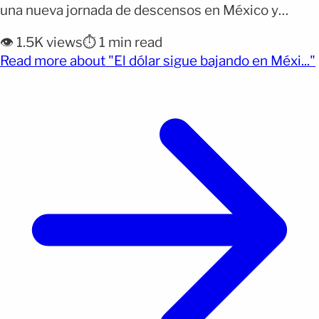
una nueva jornada de descensos en México y
Colombia, aunque el comportamiento fue distinto
👁️ 1.5K views
⏱️ 1 min read
en el mercado cambiario colombiano. En República
Read more about "El dólar sigue bajando en Méxi..."
Dominicana, la moneda estadounidense mostró
muy poca variación respecto al día anterior. Por qué
importa: Un dólar [&hellip;]</p>