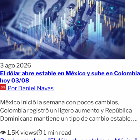
3 ago 2026
El dólar abre estable en México y sube en Colombia
hoy 03/08
Por Daniel Navas
México inició la semana con pocos cambios,
Colombia registró un ligero aumento y República
Dominicana mantiene un tipo de cambio estable. El
dólar comenzó la semana con un comportamiento
👁️ 1.5K views
⏱️ 1 min read
estable en buena parte de América Latina. México y