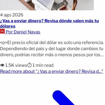
4 ago 2026
¿Vas a enviar dinero? Revisa dónde valen más tu
dólares
Por Daniel Navas
<p>El precio oficial del dólar es solo una referencia.
Dependiendo del país y del lugar donde cambies tu
dinero, podrías recibir más o menos pesos por los
mismos dólares. Ponte al día: El dólar se mantuvo
👁️ 1.5K views
⏱️ 1 min read
estable este martes en México, mientras subió en
(
Read more about "¿Vas a enviar dinero? Revisa d..."
Colombia y República Dominicana. Consulta las
cotizaciones oficiales y del mercado [&hellip;]</p>