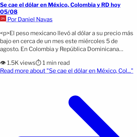
Se cae el dólar en México, Colombia y RD hoy
05/08
Por Daniel Navas
<p>El peso mexicano llevó al dólar a su precio más
bajo en cerca de un mes este miércoles 5 de
agosto. En Colombia y República Dominicana
también se registraron caídas de la moneda
👁️ 1.5K views
⏱️ 1 min read
estadounidense. Por qué importa: Un dólar más
(
Read more about "Se cae el dólar en México, Col..."
barato puede cambiar el valor de las remesas,
influir en el dinero que reciben millones [&hellip;]
</p>