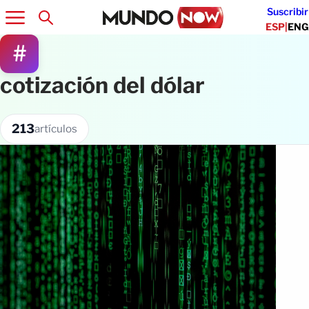
Suscribir
ESP
|
ENG
#
cotización del dólar
213
artículos