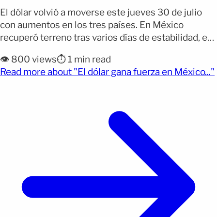
El dólar volvió a moverse este jueves 30 de julio
con aumentos en los tres países. En México
recuperó terreno tras varios días de estabilidad, en
Colombia continuó su rebote luego de tocar
👁️ 800 views
⏱️ 1 min read
mínimos recientes y en República Dominicana
Read more about "El dólar gana fuerza en México..."
también registró un aumento en la tasa oficial de
venta. Por qué importa: Si envías dinero, [&hellip;]