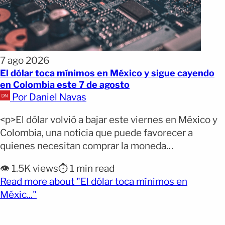
7 ago 2026
El dólar toca mínimos en México y sigue cayendo
en Colombia este 7 de agosto
Por Daniel Navas
<p>El dólar volvió a bajar este viernes en México y
Colombia, una noticia que puede favorecer a
quienes necesitan comprar la moneda
estadounidense, pero que reduce lo que reciben
👁️ 1.5K views
⏱️ 1 min read
quienes cambian dólares por pesos. En República
Read more about "El dólar toca mínimos en
Dominicana, el precio se mantiene sin cambios. Por
(opens full article)
Méxic..."
qué importa: La diferencia puede sentirse
especialmente entre quienes reciben remesas,
[&hellip;]</p>