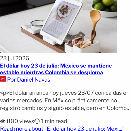
23 jul 2026
El dólar hoy 23 de julio: México se mantiene
estable mientras Colombia se desploma
Por Daniel Navas
<p>El dólar arranca hoy jueves 23/07 con caídas en
varios mercados. En México prácticamente no
registró cambios y siguió estable, pero en Colombia
volvió a caer con fuerza y alcanzó uno de sus
👁️ 800 views
⏱️ 1 min read
niveles más bajos de las últimas semanas. En
(o
Read more about "El dólar hoy 23 de julio: Méxi..."
República Dominicana también retrocedió, según la