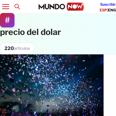
Suscribir
ESP
|
ENG
#
precio del dolar
220
artículos