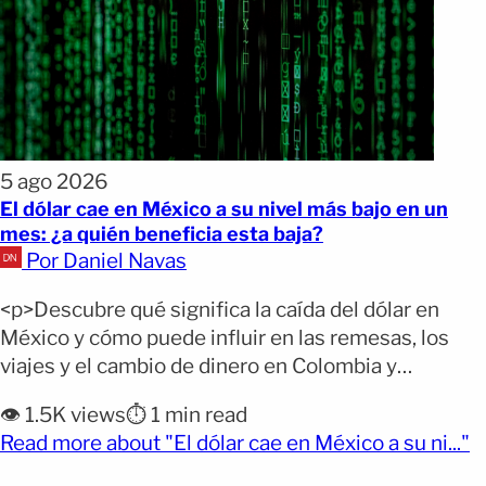
5 ago 2026
El dólar cae en México a su nivel más bajo en un
mes: ¿a quién beneficia esta baja?
Por Daniel Navas
<p>Descubre qué significa la caída del dólar en
México y cómo puede influir en las remesas, los
viajes y el cambio de dinero en Colombia y
República Dominicana. Ponte al día: El dólar cayó en
👁️ 1.5K views
⏱️ 1 min read
México, Colombia y República Dominicana. México
(o
Read more about "El dólar cae en México a su ni..."
registró la baja más importante de la jornada. Por
qué importa: El precio del [&hellip;]</p>