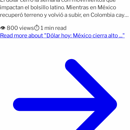
impactan el bolsillo latino. Mientras en México
recuperó terreno y volvió a subir, en Colombia cayó
a uno de sus niveles más bajos del año y en
👁️ 800 views
⏱️ 1 min read
República Dominicana continuó perdiendo fuerza,
(o
Read more about "Dólar hoy: México cierra alto ..."
manteniéndose cerca de sus mínimos recientes. Si
envías dinero, haces compras en dólares o sigues
[&hellip;]