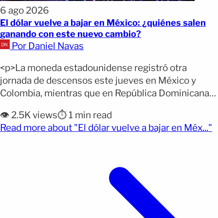
6 ago 2026
El dólar vuelve a bajar en México: ¿quiénes salen
ganando con este nuevo cambio?
Por Daniel Navas
<p>La moneda estadounidense registró otra
jornada de descensos este jueves en México y
Colombia, mientras que en República Dominicana
prácticamente se mantuvo estable. El movimiento
👁️ 2.5K views
⏱️ 1 min read
puede beneficiar a quienes necesitan comprar
(
Read more about "El dólar vuelve a bajar en Méx..."
dólares, aunque no todos sentirán el mismo efecto.
Ponte al día: El dólar volvió a bajar en México y
alcanzó un nuevo descenso frente [&hellip;]</p>