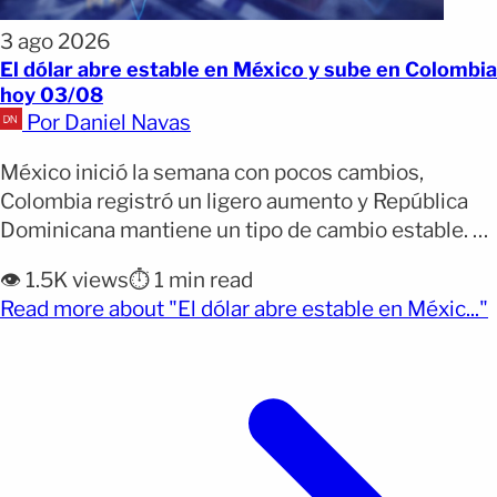
3 ago 2026
El dólar abre estable en México y sube en Colombia
hoy 03/08
Por Daniel Navas
México inició la semana con pocos cambios,
Colombia registró un ligero aumento y República
Dominicana mantiene un tipo de cambio estable. El
dólar comenzó la semana con un comportamiento
👁️ 1.5K views
⏱️ 1 min read
estable en buena parte de América Latina. México y
(
Read more about "El dólar abre estable en Méxic..."
República Dominicana mantienen niveles similares
a los registrados al cierre de la semana pasada,
mientras Colombia inició [&hellip;]