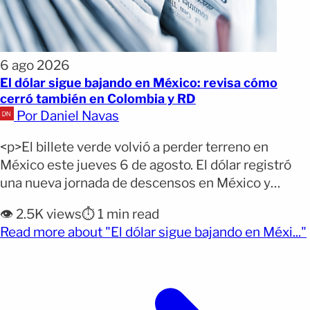
6 ago 2026
El dólar sigue bajando en México: revisa cómo
cerró también en Colombia y RD
Por Daniel Navas
<p>El billete verde volvió a perder terreno en
México este jueves 6 de agosto. El dólar registró
una nueva jornada de descensos en México y
Colombia, aunque el comportamiento fue distinto
👁️ 2.5K views
⏱️ 1 min read
en el mercado cambiario colombiano. En República
Read more about "El dólar sigue bajando en Méxi..."
Dominicana, la moneda estadounidense mostró
muy poca variación respecto al día anterior. Por qué
importa: Un dólar [&hellip;]</p>