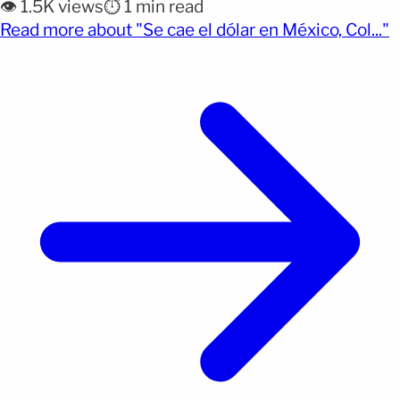
👁️ 1.5K views
⏱️ 1 min read
estadounidense. Por qué importa: Un dólar más
(
Read more about "Se cae el dólar en México, Col..."
barato puede cambiar el valor de las remesas,
influir en el dinero que reciben millones [&hellip;]
</p>