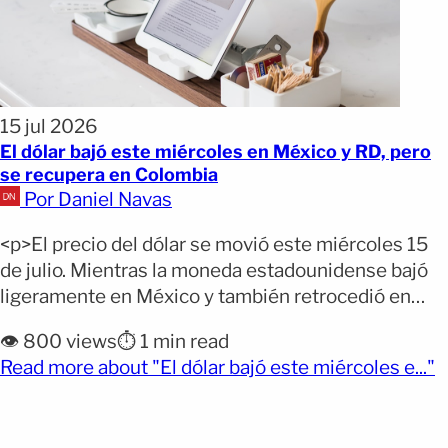
15 jul 2026
El dólar bajó este miércoles en México y RD, pero
se recupera en Colombia
Por Daniel Navas
<p>El precio del dólar se movió este miércoles 15
de julio. Mientras la moneda estadounidense bajó
ligeramente en México y también retrocedió en
República Dominicana, en Colombia registró su
👁️ 800 views
⏱️ 1 min read
primer aumento oficial después de varias semanas
(
Read more about "El dólar bajó este miércoles e..."
de caídas. Por qué importa: Estos cambios pueden
influir en quienes envían o reciben remesas,
planean un viaje, hacen compras [&hellip;]</p>