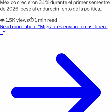
México crecieron 3.1% durante el primer semestre
de 2026, pese al endurecimiento de la política
migratoria de Donald Trump. Según datos del
👁️ 1.5K views
⏱️ 1 min read
Banco de México (Banxico), difundidos por EFE, los
Read more about "Migrantes enviaron más dinero
migrantes enviaron 30,759 millones de dólares
(opens full article)
..."
entre enero y junio, 917 millones más que en el
mismo periodo [&hellip;]</p>