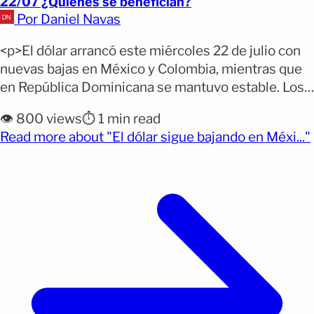
22/07 ¿Quiénes se benefician?
Por Daniel Navas
<p>El dólar arrancó este miércoles 22 de julio con
nuevas bajas en México y Colombia, mientras que
en República Dominicana se mantuvo estable. Los
datos oficiales muestran que la moneda
👁️ 800 views
⏱️ 1 min read
estadounidense volvió a perder valor en dos de los
Read more about "El dólar sigue bajando en Méxi..."
tres países analizados, aunque el comportamiento
fue diferente en territorio dominicano. Por qué
importa: El precio [&hellip;]</p>