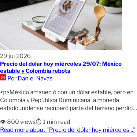
29 jul 2026
Precio del dólar hoy miércoles 29/07: México
estable y Colombia rebota
Por Daniel Navas
<p>México amaneció con un dólar estable, pero en
Colombia y República Dominicana la moneda
estadounidense recuperó parte del terreno perdido
en los últimos días. Así quedaron los precios
👁️ 800 views
⏱️ 1 min read
oficiales y de las casas de cambio este miércoles.
Read more about "Precio del dólar hoy miércoles..."
Por qué importa: El precio del dólar influye en el