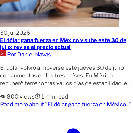
30 jul 2026
El dólar gana fuerza en México y sube este 30 de
julio: revisa el precio actual
Por Daniel Navas
El dólar volvió a moverse este jueves 30 de julio
con aumentos en los tres países. En México
recuperó terreno tras varios días de estabilidad, en
Colombia continuó su rebote luego de tocar
👁️ 800 views
⏱️ 1 min read
mínimos recientes y en República Dominicana
Read more about "El dólar gana fuerza en México..."
también registró un aumento en la tasa oficial de
venta. Por qué importa: Si envías dinero, [&hellip;]