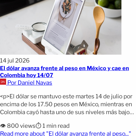
14 jul 2026
El dólar avanza frente al peso en México y cae en
Colombia hoy 14/07
Por Daniel Navas
<p>El dólar se mantuvo este martes 14 de julio por
encima de los 17.50 pesos en México, mientras en
Colombia cayó hasta uno de sus niveles más bajos
recientes. En República Dominicana también perdió
👁️ 800 views
⏱️ 1 min read
valor en la tasa de compra, prolongando el
(o
Read more about "El dólar avanza frente al peso..."
descenso observado en los últimos días. Por qué