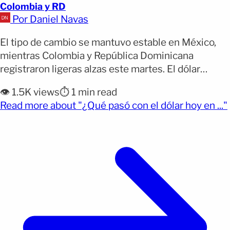
Colombia y RD
Por Daniel Navas
El tipo de cambio se mantuvo estable en México,
mientras Colombia y República Dominicana
registraron ligeras alzas este martes. El dólar
mostró pocos cambios este martes 4 de agosto en
👁️ 1.5K views
⏱️ 1 min read
América Latina. Mientras México prácticamente se
Read more about "¿Qué pasó con el dólar hoy en ..."
mantuvo estable, Colombia registró un aumento
más marcado y República Dominicana reportó una
leve subida frente a la jornada [&hellip;]