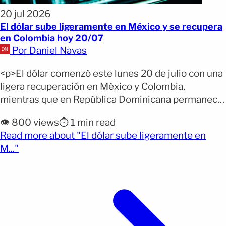
20 jul 2026
El dólar sube ligeramente en México y se recupera
en Colombia hoy 20/07
Por Daniel Navas
<p>El dólar comenzó este lunes 20 de julio con una
ligera recuperación en México y Colombia,
mientras que en República Dominicana permaneció
prácticamente sin cambios. Las diferencias entre
👁️ 800 views
⏱️ 1 min read
las tasas oficiales, los bancos y las casas de cambio
Read more about "El dólar sube ligeramente en
siguen siendo importantes para quienes necesitan
(opens full article)
M..."
comprar, vender o enviar dólares. Por qué importa:
El precio final [&hellip;]</p>