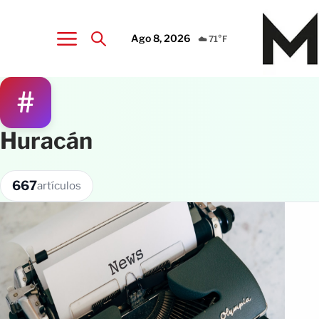
Ago 8, 2026
☁️ 71°F
#
Huracán
667
artículos