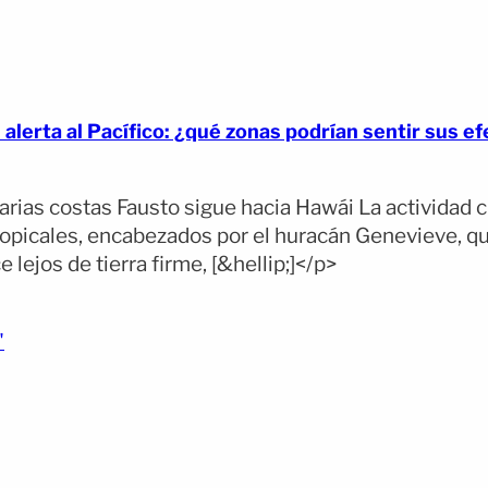
alerta al Pacífico: ¿qué zonas podrían sentir sus e
rias costas Fausto sigue hacia Hawái La actividad c
opicales, encabezados por el huracán Genevieve, que
jos de tierra firme, [&hellip;]</p>
(opens full article)
"