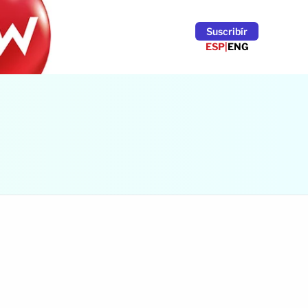
Suscribír
ESP
|
ENG