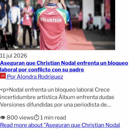
11 jul 2026
Aseguran que Christian Nodal enfrenta un bloqueo
laboral por conflicto con su padre
Por Alondra Rodríguez
<p>Nodal enfrenta un bloqueo laboral Crece
incertidumbre artística Álbum enfrenta dudas
Versiones difundidas por una periodista de
espectáculos apuntan a que Christian Nodal
👁️ 800 views
⏱️ 1 min read
atravesaría uno de los momentos más complicados
Read more about "Aseguran que Christian Nodal
de su carrera debido a un presunto conflicto con su