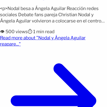
<p>Nodal besa a Ángela Aguilar Reacción redes
sociales Debate fans pareja Christian Nodal y
Ángela Aguilar volvieron a colocarse en el centro
de la conversación digital tras compartir un
👁️ 500 views
⏱️ 1 min read
momento íntimo que dejó ver la solidez de su
Read more about "Nodal y Ángela Aguilar
relación frente a las críticas. La pareja ha
(opens full article)
reapare..."
enfrentado meses de comentarios negativos desde
que hizo público [&hellip;]</p>