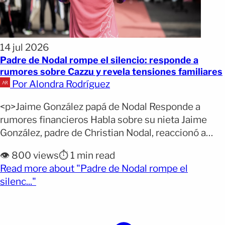
14 jul 2026
Padre de Nodal rompe el silencio: responde a
rumores sobre Cazzu y revela tensiones familiares
Por Alondra Rodríguez
<p>Jaime González papá de Nodal Responde a
rumores financieros Habla sobre su nieta Jaime
González, padre de Christian Nodal, reaccionó a
versiones recientes. Se le vincula con un supuesto
👁️ 800 views
⏱️ 1 min read
apoyo económico a Cazzu. El tema surge en medio
Read more about "Padre de Nodal rompe el
del conflicto legal por la hija de ambos. La situación
(opens full article)
silenc..."
ha generado atención en redes y medios. [&hellip;]
</p>