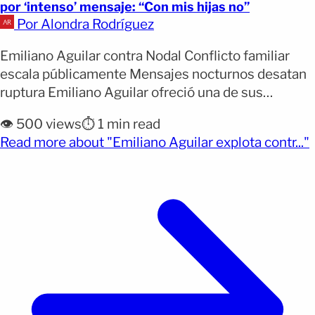
por ‘intenso’ mensaje: “Con mis hijas no”
Por Alondra Rodríguez
Emiliano Aguilar contra Nodal Conflicto familiar
escala públicamente Mensajes nocturnos desatan
ruptura Emiliano Aguilar ofreció una de sus
entrevistas más personales en el programa El
👁️ 500 views
⏱️ 1 min read
Minuto que Cambió Mi Destino, donde habló
(
Read more about "Emiliano Aguilar explota contr..."
abiertamente sobre los conflictos que han marcado
su vida familiar y profesional. Aunque el rapero
abordó temas relacionados con su carrera y el
[&hellip;]