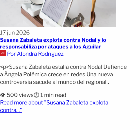
17 jun 2026
Susana Zabaleta explota contra Nodal y lo
responsabiliza por ataques a los Aguilar
Por Alondra Rodríguez
<p>Susana Zabaleta estalla contra Nodal Defiende
a Ángela Polémica crece en redes Una nueva
controversia sacude al mundo del regional
mexicano luego de que Susana Zabaleta
👁️ 500 views
⏱️ 1 min read
protagonizara un momento viral durante un
Read more about "Susana Zabaleta explota
concierto en Monterrey, donde lanzó fuertes
(opens full article)
contra..."
declaraciones contra Christian Nodal. El episodio
ocurrió en el Escenario GNP Seguros, donde la
cantante reaccionó ante [&hellip;]</p>