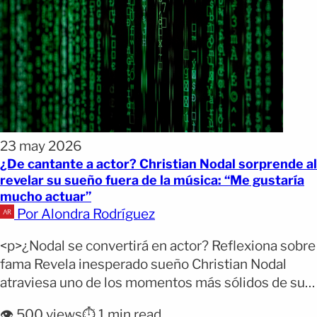
23 may 2026
¿De cantante a actor? Christian Nodal sorprende al
revelar su sueño fuera de la música: “Me gustaría
mucho actuar”
Por Alondra Rodríguez
<p>¿Nodal se convertirá en actor? Reflexiona sobre
fama Revela inesperado sueño Christian Nodal
atraviesa uno de los momentos más sólidos de su
carrera dentro del regional mexicano, pero su
👁️ 500 views
⏱️ 1 min read