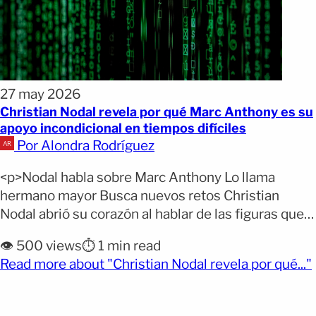
27 may 2026
Christian Nodal revela por qué Marc Anthony es su
apoyo incondicional en tiempos difíciles
Por Alondra Rodríguez
<p>Nodal habla sobre Marc Anthony Lo llama
hermano mayor Busca nuevos retos Christian
Nodal abrió su corazón al hablar de las figuras que
influyen de manera decisiva en su vida, y
👁️ 500 views
⏱️ 1 min read
sorprendió al señalar a Marc Anthony como uno de
Read more about "Christian Nodal revela por qué..."
sus pilares más sólidos. El cantante de regional
mexicano describió al salsero como un referente
[&hellip;]</p>