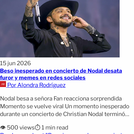
15 jun 2026
Beso inesperado en concierto de Nodal desata
furor y memes en redes sociales
Por Alondra Rodríguez
Nodal besa a señora Fan reacciona sorprendida
Momento se vuelve viral Un momento inesperado
durante un concierto de Christian Nodal terminó
convirtiéndose en uno de los episodios más
👁️ 500 views
⏱️ 1 min read
comentados del fin de semana, luego de que un