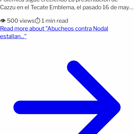
Cazzu en el Tecate Emblema, el pasado 16 de mayo
en la Ciudad de México, no solo estuvo marcada por
👁️ 500 views
⏱️ 1 min read
la energía de sus éxitos. En medio del entusiasmo
Read more about "Abucheos contra Nodal
del público, el nombre de Christian Nodal volvió a
(opens full article)
estallan..."
colocarse en el centro de [&hellip;]</p>