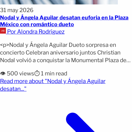
31 may 2026
Nodal y Ángela Aguilar desatan euforia en la Plaza
México con romántico dueto
Por Alondra Rodríguez
<p>Nodal y Ángela Aguilar Dueto sorpresa en
concierto Celebran aniversario juntos Christian
Nodal volvió a conquistar la Monumental Plaza de
Toros México la noche del 29 de mayo, pero lo que
👁️ 500 views
⏱️ 1 min read
parecía una presentación más en la capital se
Read more about "Nodal y Ángela Aguilar
transformó en un momento inolvidable cuando
(opens full article)
desatan..."
Ángela Aguilar apareció sorpresivamente en el
escenario. La inesperada entrada [&hellip;]</p>