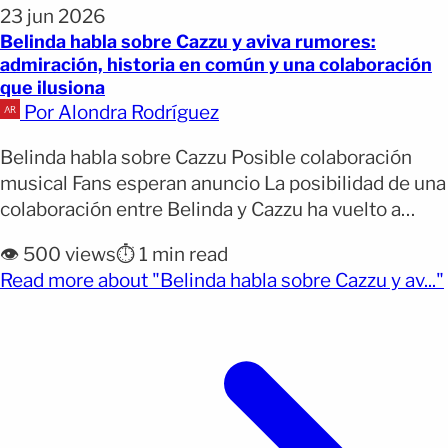
23 jun 2026
Belinda habla sobre Cazzu y aviva rumores:
admiración, historia en común y una colaboración
que ilusiona
Por Alondra Rodríguez
Belinda habla sobre Cazzu Posible colaboración
musical Fans esperan anuncio La posibilidad de una
colaboración entre Belinda y Cazzu ha vuelto a
tomar fuerza luego de recientes declaraciones de la
👁️ 500 views
⏱️ 1 min read
cantante mexicana, quien no ocultó su admiración
Read more about "Belinda habla sobre Cazzu y av..."
por la artista argentina. El interés creció desde que
ambas coincidieron en un evento en la Ciudad de
[&hellip;]