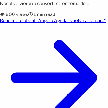
Nodal volvieron a convertirse en tema de
conversación en redes sociales luego de difundirse
👁️ 800 views
⏱️ 1 min read
un video grabado al finalizar un evento deportivo al
(
Read more about "Ángela Aguilar vuelve a llamar..."
que ambos asistieron en la Ciudad de México. Las
imágenes comenzaron a viralizarse días después
del encuentro entre [&hellip;]</p>