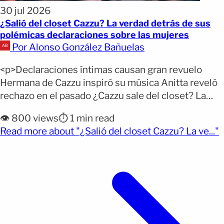
30 jul 2026
¿Salió del closet Cazzu? La verdad detrás de sus
polémicas declaraciones sobre las mujeres
Por Alonso González Bañuelas
<p>Declaraciones íntimas causan gran revuelo
Hermana de Cazzu inspiró su música Anitta reveló
rechazo en el pasado ¿Cazzu sale del closet? La
cantante argentina Cazzu no deja de ser el centro
👁️ 800 views
⏱️ 1 min read
de atención en el mundo del espectáculo. Aunque
(
Read more about "¿Salió del closet Cazzu? La ve..."
los reflectores suelen apuntar hacia ella por su
mediática y pasada ruptura con Christian Nodal y
[&hellip;]</p>