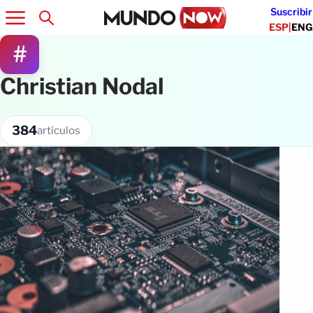
Suscribir
ESP
|
ENG
#
Christian Nodal
384
artículos