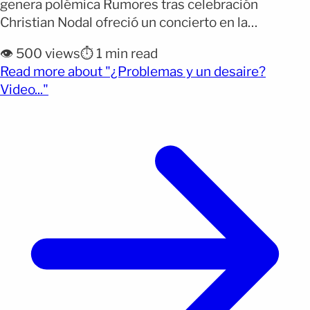
genera polémica Rumores tras celebración
Christian Nodal ofreció un concierto en la
Monumental Plaza de Toros México que incluyó
👁️ 500 views
⏱️ 1 min read
una aparición especial de Ángela Aguilar, quien
Read more about "¿Problemas y un desaire?
subió al escenario para interpretar junto a él el
(opens full article)
Video..."
tema “Dime cómo quieres”. El momento fue
recibido con entusiasmo por el público, [&hellip;]
</p>