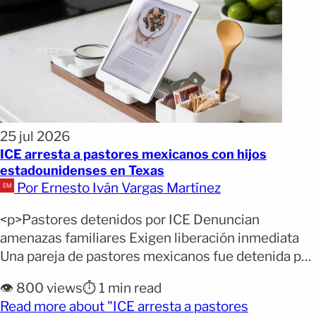
25 jul 2026
ICE arresta a pastores mexicanos con hijos
estadounidenses en Texas
Por Ernesto Iván Vargas Martínez
<p>Pastores detenidos por ICE Denuncian
amenazas familiares Exigen liberación inmediata
Una pareja de pastores mexicanos fue detenida por
agentes de ICE cuando se dirigía a un retiro
👁️ 800 views
⏱️ 1 min read
pastoral en Texas. Organizaciones religiosas
Read more about "ICE arresta a pastores
aseguran que fueron presionados para firmar una