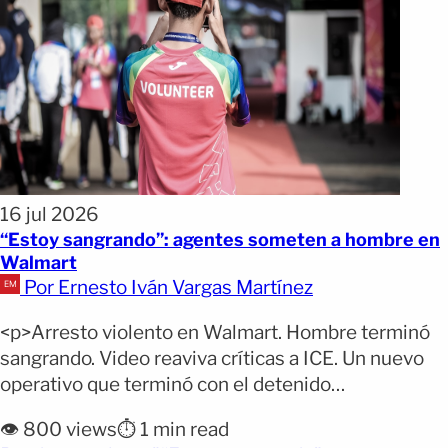
16 jul 2026
“Estoy sangrando”: agentes someten a hombre en
Walmart
Por Ernesto Iván Vargas Martínez
<p>Arresto violento en Walmart. Hombre terminó
sangrando. Video reaviva críticas a ICE. Un nuevo
operativo que terminó con el detenido
ensangrentado vuelve a colocar bajo escrutinio la
👁️ 800 views
⏱️ 1 min read
actuación de los agentes migratorios en Estados