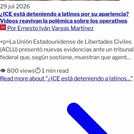
29 jul 2026
¿ICE está deteniendo a latinos por su apariencia?
Videos reavivan la polémica sobre los operativos
Por Ernesto Iván Vargas Martínez
<p>La Unión Estadounidense de Libertades Civiles
(ACLU) presentó nuevas evidencias ante un tribunal
federal que, según sostiene, muestran que agentes
de inmigración utilizaron criterios raciales durante
👁️ 800 views
⏱️ 1 min read
operativos realizados en Los Ángeles. Los
Read more about "¿ICE está deteniendo a latinos..."
materiales incluyen videos de cámaras corporales,
mensajes de texto y testimonios bajo juramento
que, de acuerdo con la organización, apuntan a que
la [&hellip;]</p>