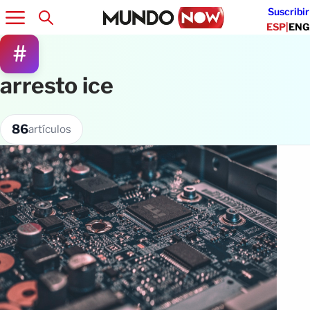
Suscribir
ESP
|
ENG
#
arresto ice
86
artículos