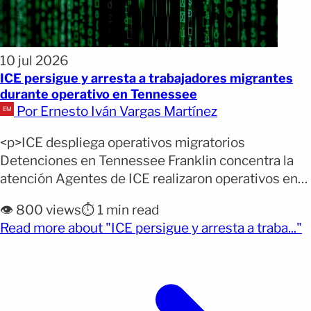
10 jul 2026
ICE persigue y arresta a trabajadores migrantes
durante operativo en Tennessee
Por Ernesto Iván Vargas Martínez
<p>ICE despliega operativos migratorios
Detenciones en Tennessee Franklin concentra la
atención Agentes de ICE realizaron operativos en
distintas ciudades de Tennessee durante la
👁️ 800 views
⏱️ 1 min read
mañana del miércoles, con reportes de
(
Read more about "ICE persigue y arresta a traba..."
detenciones en varias ubicaciones y una
persecución en un sitio de construcción en
Franklin. Los primeros reportes comenzaron antes
de las 7:00 de la mañana. Testigos [&hellip;]</p>