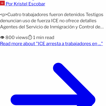
Por Kristel Escobar
<p>Cuatro trabajadores fueron detenidos Testigos
denuncian uso de fuerza ICE no ofrece detalles
Agentes del Servicio de Inmigración y Control de
Aduanas de Estados Unidos (ICE) realizaron un
👁️ 800 views
⏱️ 1 min read
operativo migratorio en la obra donde se construye
(
Read more about "ICE arresta a trabajadores en ..."
la nueva sede del Departamento de Policía de
Norcross, en el condado de Gwinnett, Georgia,
dejando varios trabajadores detenidos [&hellip;]
</p>