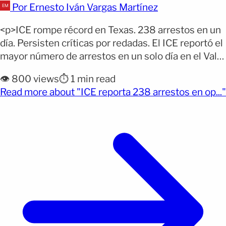
Por Ernesto Iván Vargas Martínez
<p>ICE rompe récord en Texas. 238 arrestos en un
día. Persisten críticas por redadas. El ICE reportó el
mayor número de arrestos en un solo día en el Valle
del Río Grande, mientras los operativos migratorios
👁️ 800 views
⏱️ 1 min read
continúan en medio de cuestionamientos por
Read more about "ICE reporta 238 arrestos en op..."
recientes muertes durante intervenciones de la
(opens full article)
agencia. El Servicio de Inmigración y Control
[&hellip;]</p>