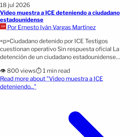
18 jul 2026
Video muestra a ICE deteniendo a ciudadano
estadounidense
Por Ernesto Iván Vargas Martínez
<p>Ciudadano detenido por ICE Testigos
cuestionan operativo Sin respuesta oficial La
detención de un ciudadano estadounidense
durante un operativo migratorio en Nueva Jersey
👁️ 800 views
⏱️ 1 min read
generó cuestionamientos tras difundirse un video
Read more about "Video muestra a ICE
que muestra el momento del arresto y las
(opens full article)
deteniendo..."
reacciones de testigos. Un ciudadano
estadounidense fue detenido por agentes del
Servicio de Inmigración y Control de Aduanas
[&hellip;]</p>