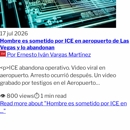
17 jul 2026
Hombre es sometido por ICE en aeropuerto de Las
Vegas y lo abandonan
Por Ernesto Iván Vargas Martínez
<p>ICE abandona operativo. Video viral en
aeropuerto. Arresto ocurrió después. Un video
grabado por testigos en el Aeropuerto
Internacional Harry Reid de Las Vegas muestra el
👁️ 800 views
⏱️ 1 min read
momento en que agentes del Servicio de
Read more about "Hombre es sometido por ICE en
Inmigración y Control de Aduanas (ICE) intentan
(opens full article)
..."
arrestar a un hombre, pero terminan abandonando
la escena. La detención definitiva ocurrió al día
[&hellip;]</p>