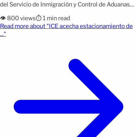
del Servicio de Inmigración y Control de Aduanas
(ICE) en estacionamientos de tiendas Home Depot
👁️ 800 views
⏱️ 1 min read
volvió a generar atención tras una detención
Read more about "ICE acecha estacionamiento de
ocurrida en Yakima, Washington. El caso se suma a
(opens full article)
..."
los reportes de operativos migratorios realizados
en estacionamientos de comercios, [&hellip;]</p>