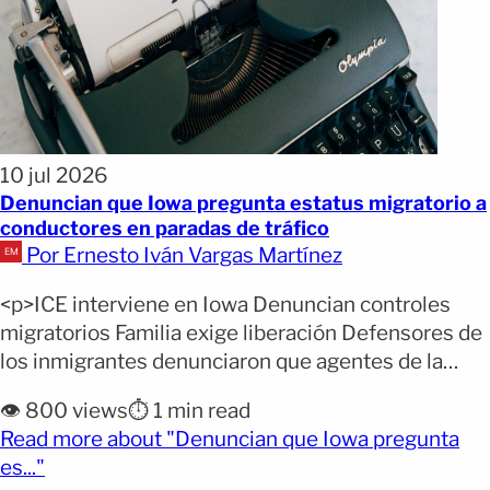
10 jul 2026
Denuncian que Iowa pregunta estatus migratorio a
conductores en paradas de tráfico
Por Ernesto Iván Vargas Martínez
<p>ICE interviene en Iowa Denuncian controles
migratorios Familia exige liberación Defensores de
los inmigrantes denunciaron que agentes de la
Patrulla Estatal de Caminos de Iowa estarían
👁️ 800 views
⏱️ 1 min read
utilizando paradas de tráfico para realizar preguntas
Read more about "Denuncian que Iowa pregunta
sobre el estatus migratorio, en coordinación con
(opens full article)
es..."
ICE. La organización comunitaria Escucha Mi Voz