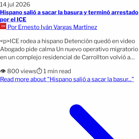
14 jul 2026
Hispano salió a sacar la basura y terminó arrestado
por el ICE
Por Ernesto Iván Vargas Martínez
<p>ICE rodea a hispano Detención quedó en video
Abogado pide calma Un nuevo operativo migratorio
en un complejo residencial de Carrollton volvió a
generar preocupación entre familias hispanas,
👁️ 800 views
⏱️ 1 min read
luego de que cámaras de seguridad captaran la
(o
Read more about "Hispano salió a sacar la basur..."
detención de un hombre cuando realizaba una
actividad cotidiana. Un hispano fue detenido por
agentes del Servicio de Inmigración [&hellip;]</p>