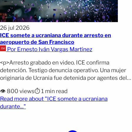
26 jul 2026
ICE somete a ucraniana durante arresto en
aeropuerto de San Francisco
Por Ernesto Iván Vargas Martínez
<p>Arresto grabado en video. ICE confirma
detención. Testigo denuncia operativo. Una mujer
originaria de Ucrania fue detenida por agentes del
Servicio de Inmigración y Control de Aduanas (ICE)
👁️ 800 views
⏱️ 1 min read
en el Aeropuerto Internacional de San Francisco, en
Read more about "ICE somete a ucraniana
un operativo que quedó registrado en video y
(opens full article)
durante..."
generó reacciones de indignación. Por qué importa:
La grabación difundida en [&hellip;]</p>