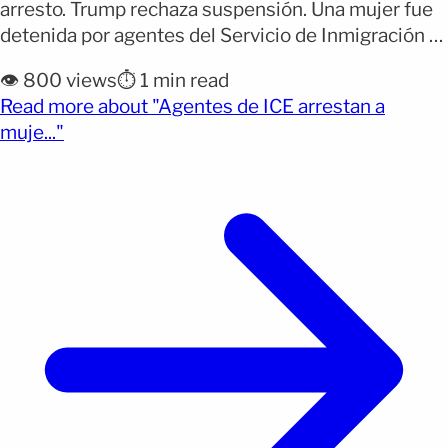
arresto. Trump rechaza suspensión. Una mujer fue
detenida por agentes del Servicio de Inmigración y
Control de Aduanas (ICE) después de ingresar a una
👁️ 800 views
⏱️ 1 min read
tienda de autoservicio para pedir ayuda, según
Read more about "Agentes de ICE arrestan a
muestran videos difundidos en redes sociales. Las
(opens full article)
muje..."
grabaciones permiten observar a los agentes
revisando a la [&hellip;]</p>