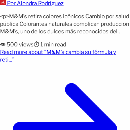
Por Alondra Rodríguez
<p>M&M’s retira colores icónicos Cambio por salud
pública Colorantes naturales complican producción
M&M’s, uno de los dulces más reconocidos del
mundo, enfrenta una transformación significativa
👁️ 500 views
⏱️ 1 min read
tras casi nueve décadas en el mercado. La empresa
Read more about "M&M’s cambia su fórmula y
Mars Wrigley anunció ajustes que impactarán
(opens full article)
reti..."
directamente la apariencia del producto, generando
sorpresa entre consumidores fieles. Dos de sus
colores más [&hellip;]</p>