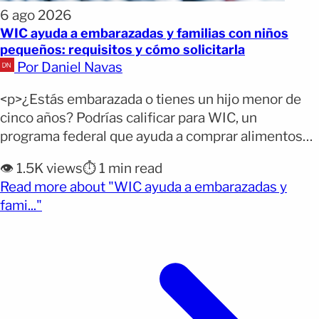
6 ago 2026
WIC ayuda a embarazadas y familias con niños
pequeños: requisitos y cómo solicitarla
Por Daniel Navas
<p>¿Estás embarazada o tienes un hijo menor de
cinco años? Podrías calificar para WIC, un
programa federal que ayuda a comprar alimentos
básicos sin entregar dinero en efectivo. El beneficio
👁️ 1.5K views
⏱️ 1 min read
se entrega mediante una tarjeta electrónica que
Read more about "WIC ayuda a embarazadas y
permite adquirir productos autorizados, y el
(opens full article)
fami..."
contenido varía según las necesidades de cada
familia. Por qué importa: Solicitar [&hellip;]</p>