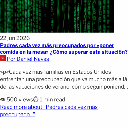
22 jun 2026
Padres cada vez más preocupados por «poner
comida en la mesa» ¿Cómo superar esta situación?
Por Daniel Navas
<p>Cada vez más familias en Estados Unidos
enfrentan una preocupación que va mucho más allá
de las vacaciones de verano: cómo seguir poniendo
comida en la mesa para sus hijos. Un nuevo informe
👁️ 500 views
⏱️ 1 min read
revela que el aumento del costo de vida, los altos
Read more about "Padres cada vez más
precios de los alimentos y la presión económica
(opens full article)
preocupado..."
están haciendo que muchos [&hellip;]</p>