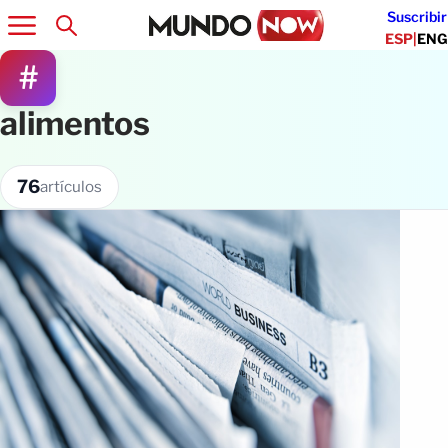
Suscribir
ESP
|
ENG
#
alimentos
76
artículos