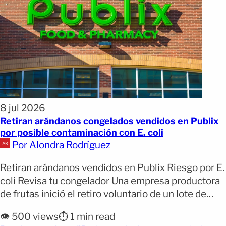
8 jul 2026
Retiran arándanos congelados vendidos en Publix
por posible contaminación con E. coli
Por Alondra Rodríguez
Retiran arándanos vendidos en Publix Riesgo por E.
coli Revisa tu congelador Una empresa productora
de frutas inició el retiro voluntario de un lote de
arándanos orgánicos congelados GreenWise IQF
👁️ 500 views
⏱️ 1 min read
por una posible contaminación con la bacteria