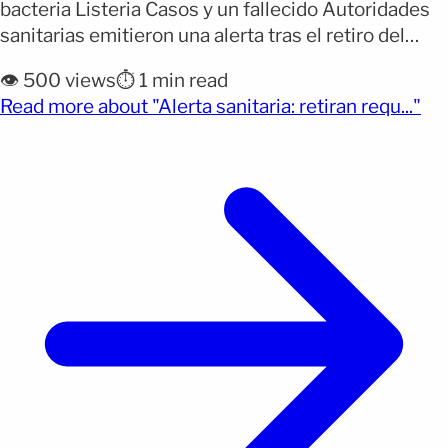
bacteria Listeria Casos y un fallecido Autoridades
sanitarias emitieron una alerta tras el retiro del
mercado de varios productos de requesón por un
👁️ 500 views
⏱️ 1 min read
posible riesgo para la salud. La medida fue
(op
Read more about "Alerta sanitaria: retiran requ..."
anunciada por La Ceiba Foods Latin Market Inc., que
detectó una posible contaminación con la bacteria
Listeria monocytogenes. [&hellip;]</p>