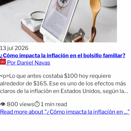
13 jul 2026
¿Cómo impacta la inflación en el bolsillo familiar?
Por Daniel Navas
<p>Lo que antes costaba $100 hoy requiere
alrededor de $165. Ese es uno de los efectos más
claros de la inflación en Estados Unidos, según la
calculadora de inflación de USAFacts, que muestra
👁️ 800 views
⏱️ 1 min read
cómo el dinero ha perdido poder de compra durante
Read more about "¿Cómo impacta la inflación en ..."
los últimos 20 años. Mientras los precios continúan
subiendo, millones de familias sienten [&hellip;]
</p>