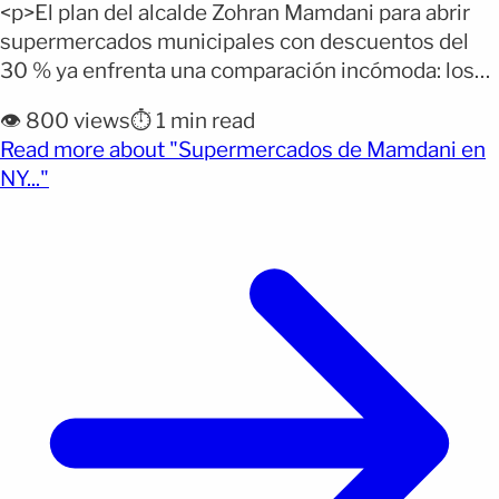
<p>El plan del alcalde Zohran Mamdani para abrir
supermercados municipales con descuentos del
30 % ya enfrenta una comparación incómoda: los
Mercal que impulsó Hugo Chávez en Venezuela.
👁️ 800 views
⏱️ 1 min read
Aunque ambos modelos tienen diferencias
Read more about "Supermercados de Mamdani en
importantes, la propuesta abrió un intenso debate
(opens full article)
NY..."
sobre el papel del Estado en la venta de alimentos.
Por qué importa: La iniciativa [&hellip;]</p>