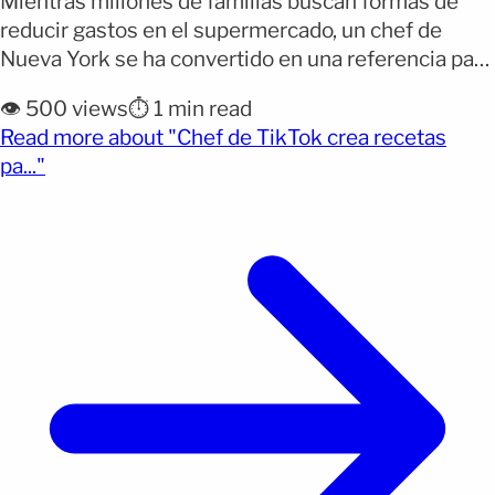
Mientras millones de familias buscan formas de
reducir gastos en el supermercado, un chef de
Nueva York se ha convertido en una referencia para
quienes intentan alimentar a su hogar con
👁️ 500 views
⏱️ 1 min read
presupuestos ajustados. Maurice Levene, conocido
Read more about "Chef de TikTok crea recetas
en TikTok como «Chef Moe», comparte recetas
(opens full article)
pa..."
económicas que muestran cómo preparar varias
porciones de comida con apenas cinco [&hellip;]