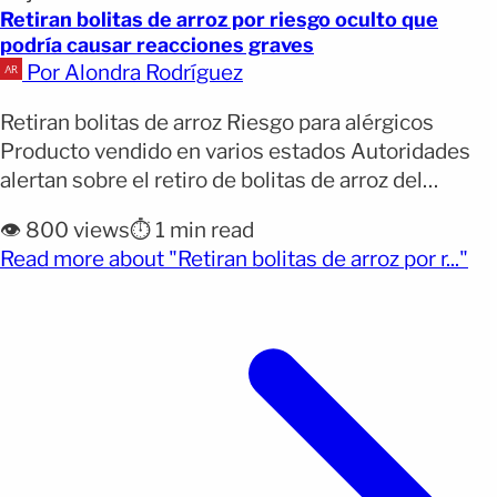
Retiran bolitas de arroz por riesgo oculto que
podría causar reacciones graves
Por Alondra Rodríguez
Retiran bolitas de arroz Riesgo para alérgicos
Producto vendido en varios estados Autoridades
alertan sobre el retiro de bolitas de arroz del
mercado. El producto podría representar un riesgo
👁️ 800 views
⏱️ 1 min read
para personas alérgicas. La medida fue anunciada
(op
Read more about "Retiran bolitas de arroz por r..."
por Khong Guan Corporation. Afecta a lotes
específicos distribuidos en varios estados. El
problema radica en un ingrediente no [&hellip;]