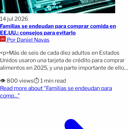
14 jul 2026
Familias se endeudan para comprar comida en
EE.UU.: consejos para evitarlo
Por Daniel Navas
<p>Más de seis de cada diez adultos en Estados
Unidos usaron una tarjeta de crédito para comprar
alimentos en 2025, y una parte importante de ellos
tuvo dificultades para pagar esa deuda. El dato,
👁️ 800 views
⏱️ 1 min read
revelado por un nuevo análisis del Urban Institute,
Read more about "Familias se endeudan para
refleja una realidad cada vez más común: para
(opens full article)
comp..."
muchas familias, el salario ya [&hellip;]</p>