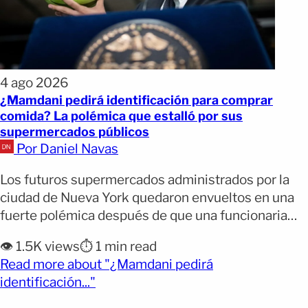
4 ago 2026
¿Mamdani pedirá identificación para comprar
comida? La polémica que estalló por sus
supermercados públicos
Por Daniel Navas
Los futuros supermercados administrados por la
ciudad de Nueva York quedaron envueltos en una
fuerte polémica después de que una funcionaria
hablara de un sistema similar a una tarjeta de
👁️ 1.5K views
⏱️ 1 min read
biblioteca para controlar las compras y evitar
Read more about "¿Mamdani pedirá
abusos del programa. Sin embargo, la
(opens full article)
identificación..."
administración del alcalde Zohran Mamdani salió
poco después a aclarar que no [&hellip;]