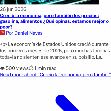
26 jun 2026
Creció la economía, pero también los precios:
gasolina, alimentos ¿Qué opinas, estamos mejor o
peor?
Por Daniel Navas
<p>La economía de Estados Unidos creció durante
los primeros meses de 2026, pero muchas familias
todavía no sienten ese avance en su bolsillo. La
gasolina sigue cerca de los 4 dólares por galón, la
👁️ 500 views
⏱️ 1 min read
carne cuesta más que hace un año y una nueva
Read more about "Creció la economía, pero tambi..."
encuesta muestra que la mayoría de los votantes
(opens full article)
desaprueba el manejo [&hellip;]</p>