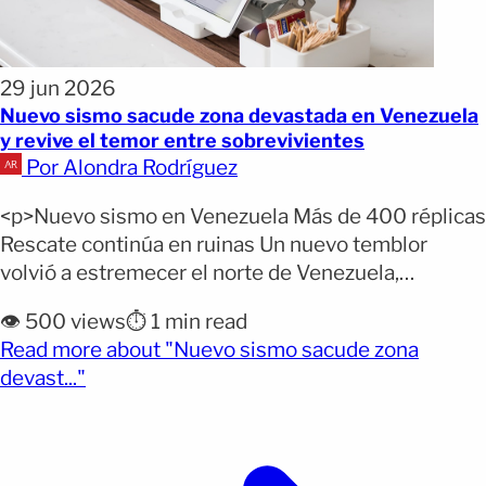
29 jun 2026
Nuevo sismo sacude zona devastada en Venezuela
y revive el temor entre sobrevivientes
Por Alondra Rodríguez
<p>Nuevo sismo en Venezuela Más de 400 réplicas
Rescate continúa en ruinas Un nuevo temblor
volvió a estremecer el norte de Venezuela,
aumentando la tensión en una población que aún
👁️ 500 views
⏱️ 1 min read
no logra recuperarse del devastador doble
Read more about "Nuevo sismo sacude zona
terremoto de la semana pasada. El movimiento,
(opens full article)
devast..."
registrado este lunes, obligó a cientos de personas
a salir nuevamente de [&hellip;]</p>