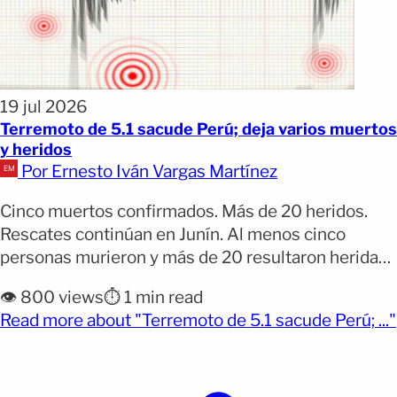
19 jul 2026
Terremoto de 5.1 sacude Perú; deja varios muertos
y heridos
Por Ernesto Iván Vargas Martínez
Cinco muertos confirmados. Más de 20 heridos.
Rescates continúan en Junín. Al menos cinco
personas murieron y más de 20 resultaron heridas
tras un sismo y una réplica que golpearon una
👁️ 800 views
⏱️ 1 min read
región andina de Perú. Las autoridades también
Read more about "Terremoto de 5.1 sacude Perú; ..."
reportaron decenas de viviendas destruidas o con
(opens full article)
daños en las zonas más afectadas. Los
movimientos sísmicos ocurrieron [&hellip;]