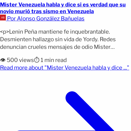
Mister Venezuela habla y dice si es verdad que su
novio murió tras sismo en Venezuela
Por Alonso González Bañuelas
<p>Lenin Peña mantiene fe inquebrantable.
Desmienten hallazgo sin vida de Yordy. Redes
denuncian crueles mensajes de odio Mister
Venezuela sismo novio. El modelo, pediatra y actual
👁️ 500 views
⏱️ 1 min read
Mister Universo Venezuela 2025, Lenin Peña,
Read more about "Mister Venezuela habla y dice ..."
conmovió a las plataformas digitales este 7 de julio
al dar a conocer que la búsqueda de su pareja,
Yordy Paredes, continúa activa [&hellip;]</p>