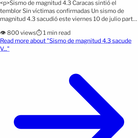
<p>Sismo de magnitud 4.3 Caracas sintió el
temblor Sin víctimas confirmadas Un sismo de
magnitud 4.3 sacudió este viernes 10 de julio parte
de la región central de Venezuela y fue percibido
👁️ 800 views
⏱️ 1 min read
por habitantes de Guarenas, Caracas y otras zonas
Read more about "Sismo de magnitud 4.3 sacude
del estado Miranda. El movimiento telúrico ocurrió
(opens full article)
V..."
a las 10:53 de la mañana y provocó [&hellip;]</p>