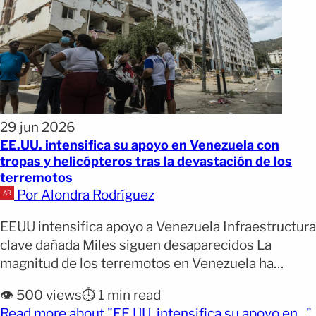
29 jun 2026
EE.UU. intensifica su apoyo en Venezuela con
tropas y helicópteros tras la devastación de los
terremotos
Por Alondra Rodríguez
EEUU intensifica apoyo a Venezuela Infraestructura
clave dañada Miles siguen desaparecidos La
magnitud de los terremotos en Venezuela ha
provocado una respuesta internacional urgente
👁️ 500 views
⏱️ 1 min read
mientras continúan las labores de rescate entre
Read more about "EE.UU. intensifica su apoyo en..."