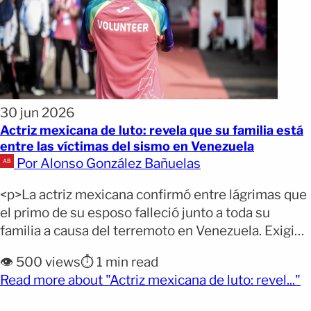
30 jun 2026
Actriz mexicana de luto: revela que su familia está
entre las víctimas del sismo en Venezuela
Por Alonso González Bañuelas
<p>La actriz mexicana confirmó entre lágrimas que
el primo de su esposo falleció junto a toda su
familia a causa del terremoto en Venezuela. Exigió
dejar de politizar la situación y pidió el apoyo
👁️ 500 views
⏱️ 1 min read
urgente de la comunidad internacional Comparó la
(o
Read more about "Actriz mexicana de luto: revel..."
magnitud de la devastación con el derrumbe de
Tlatelolco en México Eréndira Ibarra terremoto