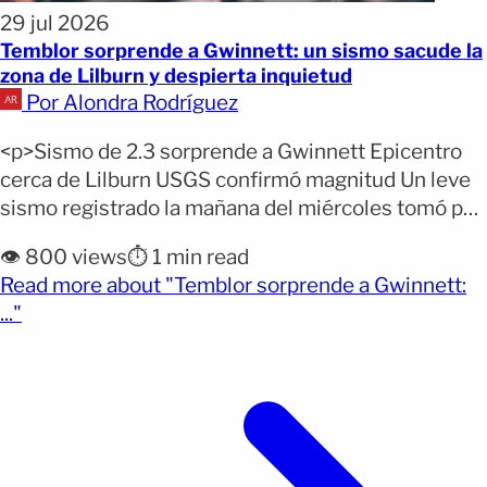
29 jul 2026
Temblor sorprende a Gwinnett: un sismo sacude la
zona de Lilburn y despierta inquietud
Por Alondra Rodríguez
<p>Sismo de 2.3 sorprende a Gwinnett Epicentro
cerca de Lilburn USGS confirmó magnitud Un leve
sismo registrado la mañana del miércoles tomó por
sorpresa a algunos residentes del condado de
👁️ 800 views
⏱️ 1 min read
Gwinnett, especialmente en las inmediaciones de
Read more about "Temblor sorprende a Gwinnett:
Lilburn, aunque muchas personas no llegaron a
(opens full article)
..."
percibir el movimiento. El Servicio Geológico de
Estados Unidos (USGS) confirmó que [&hellip;]</p>