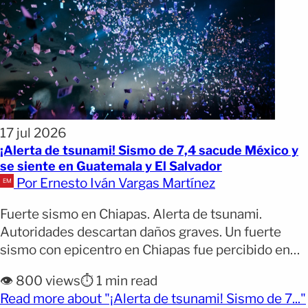
17 jul 2026
¡Alerta de tsunami! Sismo de 7,4 sacude México y
se siente en Guatemala y El Salvador
Por Ernesto Iván Vargas Martínez
Fuerte sismo en Chiapas. Alerta de tsunami.
Autoridades descartan daños graves. Un fuerte
sismo con epicentro en Chiapas fue percibido en
varios países de Centroamérica, mientras
👁️ 800 views
⏱️ 1 min read
autoridades de México y El Salvador descartaron
Read more about "¡Alerta de tsunami! Sismo de 7..."
afectaciones graves. Un sismo de magnitud