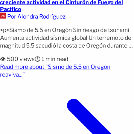
creciente actividad en el Cinturón de Fuego del
Pacífico
Por Alondra Rodríguez
<p>Sismo de 5.5 en Oregón Sin riesgo de tsunami
Aumenta actividad sísmica global Un terremoto de
magnitud 5.5 sacudió la costa de Oregón durante la
madrugada del lunes, en medio de un incremento
👁️ 500 views
⏱️ 1 min read
de movimientos sísmicos en distintas regiones del
Read more about "Sismo de 5.5 en Oregón
mundo. El evento ocurrió a varias millas mar
(opens full article)
reaviva..."
adentro, lo que redujo el impacto directo [&hellip;]
</p>