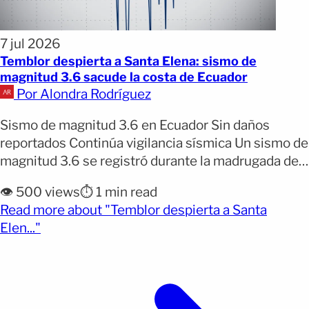
7 jul 2026
Temblor despierta a Santa Elena: sismo de
magnitud 3.6 sacude la costa de Ecuador
Por Alondra Rodríguez
Sismo de magnitud 3.6 en Ecuador Sin daños
reportados Continúa vigilancia sísmica Un sismo de
magnitud 3.6 se registró durante la madrugada de
este martes en la provincia ecuatoriana de Santa
👁️ 500 views
⏱️ 1 min read
Elena, un movimiento que fue detectado por las
Read more about "Temblor despierta a Santa
autoridades sin que, hasta el momento, se reporten
(opens full article)
Elen..."
personas lesionadas ni afectaciones materiales. El
evento ocurrió [&hellip;]