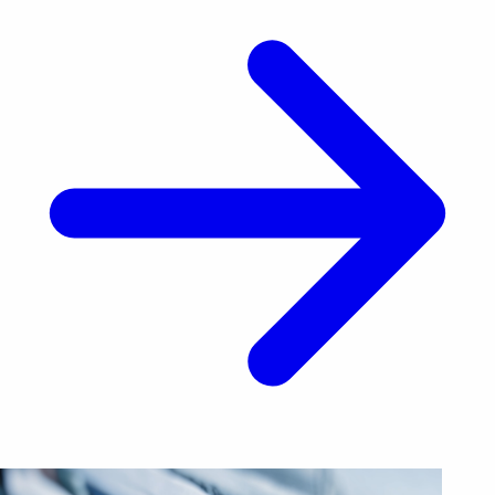
[&hellip;]</p>