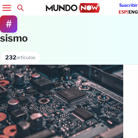
Suscribir
ESP
|
ENG
#
sismo
232
artículos