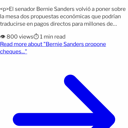
<p>El senador Bernie Sanders volvió a poner sobre
la mesa dos propuestas económicas que podrían
traducirse en pagos directos para millones de
estadounidenses. Una contempla un cheque anual
👁️ 800 views
⏱️ 1 min read
superior a $1.000 financiado con las ganancias de
Read more about "Bernie Sanders propone
las mayores empresas de inteligencia artificial (IA),
(opens full article)
cheques..."
mientras que la otra plantea un pago único de
$3.000 mediante un [&hellip;]</p>