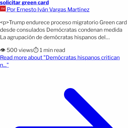
solicitar green card
Por Ernesto Iván Vargas Martínez
<p>Trump endurece proceso migratorio Green card
desde consulados Demócratas condenan medida
La agrupación de demócratas hispanos del
Congreso de Estados Unidos criticó este viernes la
👁️ 500 views
⏱️ 1 min read
nueva política migratoria impulsada por la
Read more about "Demócratas hispanos critican
Administración de Donald Trump. La medida
(opens full article)
n..."
obligará a migrantes con visas temporales a salir
del país para solicitar la residencia permanente,
según Efe. Por [&hellip;]</p>