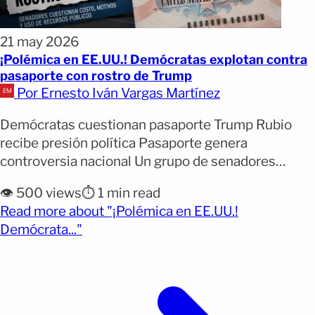
21 may 2026
¡Polémica en EE.UU.! Demócratas explotan contra
pasaporte con rostro de Trump
Por Ernesto Iván Vargas Martínez
Demócratas cuestionan pasaporte Trump Rubio
recibe presión política Pasaporte genera
controversia nacional Un grupo de senadores
demócratas cuestionó al Departamento de Estado
👁️ 500 views
⏱️ 1 min read
de Estados Unidos por los planes de emitir
Read more about "¡Polémica en EE.UU.!
pasaportes conmemorativos con el retrato del
(opens full article)
Demócrata..."
presidente Donald Trump. Por qué importa: Los
legisladores calificaron la propuesta como un
hecho “inaudito”. También expresaron
preocupación por [&hellip;]