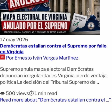
17 may 2026
Demócratas estallan contra el Supremo por fallo
en Virginia
Por Ernesto Iván Vargas Martínez
Supremo anula mapa electoral Demócratas
denuncian irregularidades Virginia pierde ventaja
política La decisión del Tribunal Supremo de
Estados Unidos de anular el mapa electoral de
👁️ 500 views
⏱️ 1 min read
Virginia desató fuertes críticas entre líderes
Read more about "Demócratas estallan contra el ..."
demócratas este sábado. El rediseño había sido
aprobado en un referéndum celebrado en abril. La