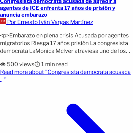
Congresista demócrata acusada de agredir a
agentes de ICE enfrenta 17 años de prisión y
anuncia embarazo
Por Ernesto Iván Vargas Martínez
<p>Embarazo en plena crisis Acusada por agentes
migratorios Riesga 17 años prisión La congresista
demócrata LaMonica Mclver atraviesa uno de los
momentos más complejos de su vida personal y
👁️ 500 views
⏱️ 1 min read
política. La legisladora reveló a la revista People
Read more about "Congresista demócrata acusada
que está embarazada de su segundo hijo mientras
(opens full article)
..."
enfrenta cargos federales por presuntamente
agredir a agentes de inmigración. [&hellip;]</p>