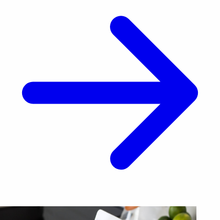
medida beneficiaba a los demócratas rumbo a las
elecciones [&hellip;]