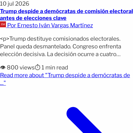
10 jul 2026
Trump despide a demócratas de comisión electoral
antes de elecciones clave
Por Ernesto Iván Vargas Martínez
<p>Trump destituye comisionados electorales.
Panel queda desmantelado. Congreso enfrenta
elección decisiva. La decisión ocurre a cuatro
meses de las elecciones de medio mandato, que
👁️ 800 views
⏱️ 1 min read
definirán qué partido controlará el Congreso de
Read more about "Trump despide a demócratas de
Estados Unidos. La Casa Blanca confirmó a EFE que
(opens full article)
..."
el presidente Donald Trump despidió a dos
integrantes demócratas de la Comisión de
Asistencia Electoral [&hellip;]</p>