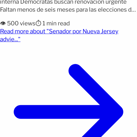
interna Demócratas buscan renovación urgente
Faltan menos de seis meses para las elecciones de
mitad de mandato en Estados Unidos. El senador
👁️ 500 views
⏱️ 1 min read
demócrata Cory Booker lanzó una advertencia
Read more about "Senador por Nueva Jersey
sobre el futuro del Partido Demócrata y su
(opens full article)
advie..."
liderazgo actual. Partido Demócrata enfrenta crisis
interna Cory Booker says Democrats are [&hellip;]