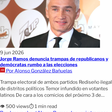
9 jun 2026
Jorge Ramos denuncia trampas de republicanos y
demócratas rumbo a las elecciones
Por Alonso González Bañuelas
Trampa electoral de ambos partidos Rediseño ilegal
de distritos políticos Temor infundido en votantes
latinos De cara a los comicios del próximo 3 de
noviembre, el panorama político en los Estados
👁️ 500 views
⏱️ 1 min read
Unidos se encuentra bajo una tensión sin