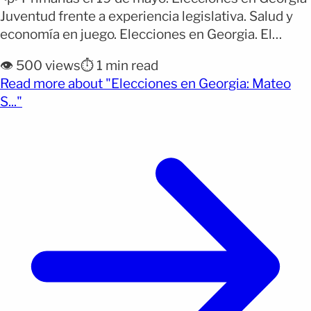
Juventud frente a experiencia legislativa. Salud y
economía en juego. Elecciones en Georgia. El
próximo 19 de mayo, los votantes de los condados
👁️ 500 views
⏱️ 1 min read
de Forsyth y Hall tienen una cita crucial en las urnas
Read more about "Elecciones en Georgia: Mateo
para definir el futuro del Distrito 28 de la Cámara de
(opens full article)
S..."
Representantes de [&hellip;]</p>