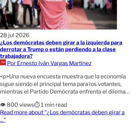
28 jul 2026
¿Los demócratas deben girar a la izquierda para
derrotar a Trump o están perdiendo a la clase
trabajadora?
Por Ernesto Iván Vargas Martínez
<p>Una nueva encuesta muestra que la economía
sigue siendo el principal tema para los votantes,
mientras el Partido Demócrata enfrenta el dilema
de apostar por una agenda progresista o
👁️ 800 views
⏱️ 1 min read
reconstruir una coalición más moderada. Los
Read more about "¿Los demócratas deben girar a
demócratas llegan con una ligera ventaja en la
(opens full article)
..."
intención de voto para las elecciones legislativas
de noviembre, pero también con [&hellip;]</p>