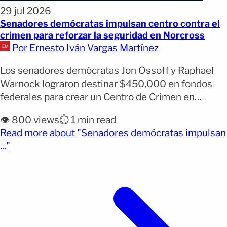
29 jul 2026
Senadores demócratas impulsan centro contra el
crimen para reforzar la seguridad en Norcross
Por Ernesto Iván Vargas Martínez
Los senadores demócratas Jon Ossoff y Raphael
Warnock lograron destinar $450,000 en fondos
federales para crear un Centro de Crimen en
Tiempo Real (RTCC, por sus siglas en inglés) en
👁️ 800 views
⏱️ 1 min read
Norcross, Georgia, con el objetivo de fortalecer la
Read more about "Senadores demócratas impulsan
seguridad pública y mejorar la coordinación entre
(opens full article)
..."
las fuerzas del orden. Por qué importa: El nuevo
centro [&hellip;]