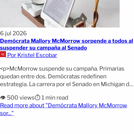
6 jul 2026
Demócrata Mallory McMorrow sorpende a todos al
suspender su campaña al Senado
Por Kristel Escobar
<p>McMorrow suspende su campaña. Primarias
quedan entre dos. Demócratas redefinen
estrategia. La carrera por el Senado en Michigan dio
un vuelco inesperado después de que la senadora
👁️ 500 views
⏱️ 1 min read
estatal demócrata Mallory McMorrow anunciara la
Read more about "Demócrata Mallory McMorrow
suspensión de su campaña, a menos de un mes de
(opens full article)
sor..."
las elecciones primarias del partido. La decisión
reduce la contienda a dos [&hellip;]</p>