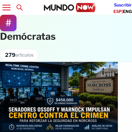
Suscribir
ESP
|
ENG
#
Demócratas
279
artículos