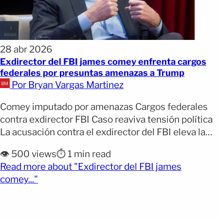
28 abr 2026
Exdirector del FBI james comey enfrenta cargos
federales por presuntas amenazas a Trump
Por Bryan Vargas Martinez
Comey imputado por amenazas Cargos federales
contra exdirector FBI Caso reaviva tensión política
La acusación contra el exdirector del FBI eleva la
tensión política en Estados Unidos al involucrar
👁️ 500 views
⏱️ 1 min read
presuntas amenazas contra el presidente Donald
Read more about "Exdirector del FBI james
Trump y revive conflictos derivados de
(opens full article)
comey..."
investigaciones pasadas. Gran jurado presenta
cargos federales contra Comey Ver esta
publicación en [&hellip;]