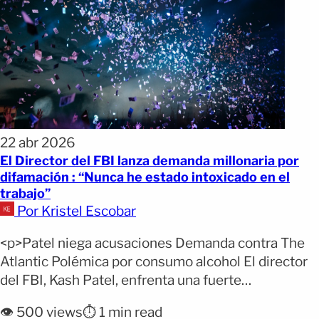
22 abr 2026
El Director del FBI lanza demanda millonaria por
difamación : “Nunca he estado intoxicado en el
trabajo”
Por Kristel Escobar
<p>Patel niega acusaciones Demanda contra The
Atlantic Polémica por consumo alcohol El director
del FBI, Kash Patel, enfrenta una fuerte
controversia mediática y legal tras la publicación de
👁️ 500 views
⏱️ 1 min read
un reportaje que cuestiona su conducta personal y