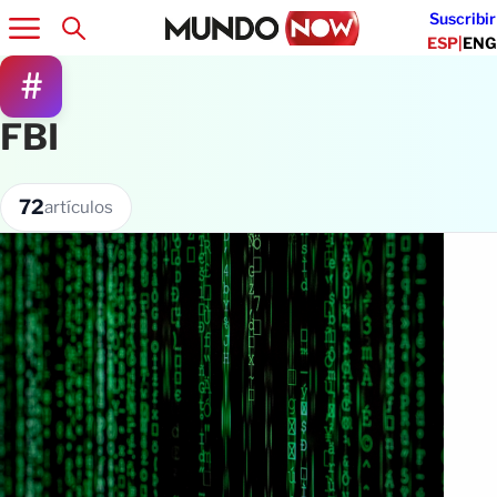
Suscribir
ESP
|
ENG
#
FBI
72
artículos