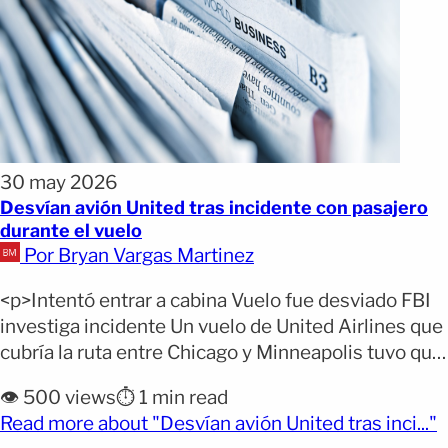
30 may 2026
Desvían avión United tras incidente con pasajero
durante el vuelo
Por Bryan Vargas Martinez
<p>Intentó entrar a cabina Vuelo fue desviado FBI
investiga incidente Un vuelo de United Airlines que
cubría la ruta entre Chicago y Minneapolis tuvo que
ser desviado a Wisconsin después de que un
👁️ 500 views
⏱️ 1 min read
pasajero intentara acceder a la cabina de mando
(
Read more about "Desvían avión United tras inci..."
durante el trayecto. El incidente movilizó a