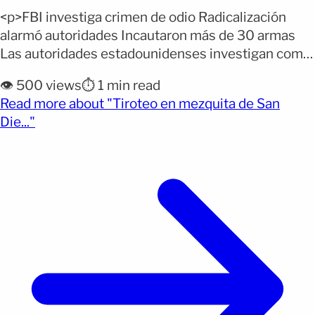
<p>FBI investiga crimen de odio Radicalización
alarmó autoridades Incautaron más de 30 armas
Las autoridades estadounidenses investigan como
posible delito de odio el ataque armado ocurrido en
👁️ 500 views
⏱️ 1 min read
la mezquita más grande de San Diego, California,
Read more about "Tiroteo en mezquita de San
que dejó tres personas muertas. El FBI aseguró que
(opens full article)
Die..."
los dos sospechosos compartían un “odio
generalizado” hacia diferentes religiones y
[&hellip;]</p>