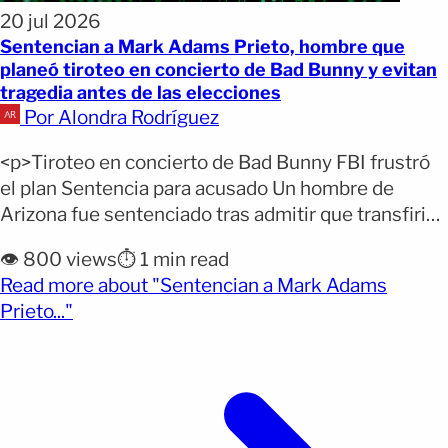
20 jul 2026
Sentencian a Mark Adams Prieto, hombre que
planeó tiroteo en concierto de Bad Bunny y evitan
tragedia antes de las elecciones
Por Alondra Rodríguez
<p>Tiroteo en concierto de Bad Bunny FBI frustró
el plan Sentencia para acusado Un hombre de
Arizona fue sentenciado tras admitir que transfirió
armas para facilitar un ataque durante un concierto
👁️ 800 views
⏱️ 1 min read
de Bad Bunny en Atlanta. Mark Adams Prieto, de 60
Read more about "Sentencian a Mark Adams
años, recibió una condena equivalente al tiempo
(opens full article)
Prieto..."
que ya pasó en prisión y tres [&hellip;]</p>