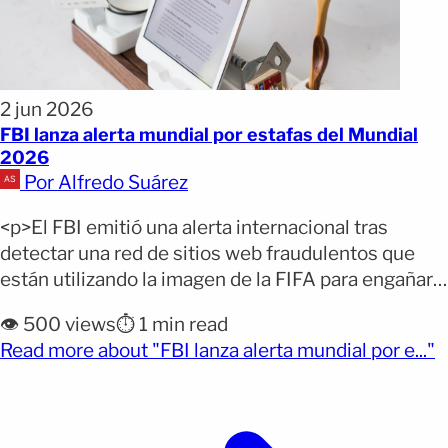
2 jun 2026
FBI lanza alerta mundial por estafas del Mundial
2026
Por Alfredo Suárez
<p>El FBI emitió una alerta internacional tras
detectar una red de sitios web fraudulentos que
están utilizando la imagen de la FIFA para engañar a
aficionados que buscan boletos y paquetes para el
👁️ 500 views
⏱️ 1 min read
Mundial 2026. Las autoridades advirtieron que los
(
Read more about "FBI lanza alerta mundial por e..."
ciberdelincuentes están aprovechando la cercanía
del torneo para vender entradas inexistentes y
obtener información personal [&hellip;]</p>