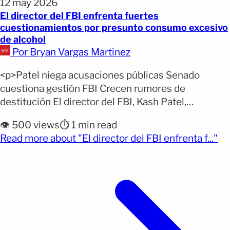
12 may 2026
El director del FBI enfrenta fuertes
cuestionamientos por presunto consumo excesivo
de alcohol
Por Bryan Vargas Martinez
<p>Patel niega acusaciones públicas Senado
cuestiona gestión FBI Crecen rumores de
destitución El director del FBI, Kash Patel,
protagonizó este martes un fuerte intercambio en
👁️ 500 views
⏱️ 1 min read
el Senado de Estados Unidos luego de ser
(op
Read more about "El director del FBI enfrenta f..."
cuestionado por acusaciones relacionadas con un
supuesto consumo excesivo de alcohol y ausencias
injustificadas en su trabajo. La polémica aumenta la
presión [&hellip;]</p>