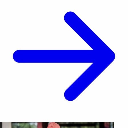
aclaración llega luego de que la semana [&hellip;]