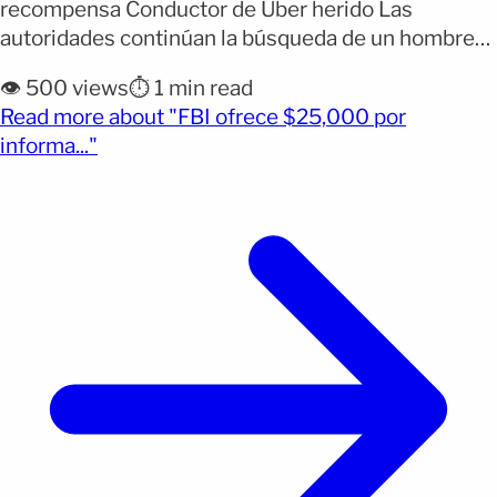
recompensa Conductor de Uber herido Las
autoridades continúan la búsqueda de un hombre
de 22 años acusado de protagonizar una serie de
👁️ 500 views
⏱️ 1 min read
tiroteos en carreteras de Kansas City, Missouri, que
Read more about "FBI ofrece $25,000 por
dejaron al menos cinco personas heridas, una de
(opens full article)
informa..."
ellas de forma mortal. El caso ha generado
preocupación en la región [&hellip;]</p>