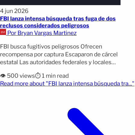
4 jun 2026
FBI lanza intensa búsqueda tras fuga de dos
reclusos considerados peligrosos
Por Bryan Vargas Martinez
FBI busca fugitivos peligrosos Ofrecen
recompensa por captura Escaparon de cárcel
estatal Las autoridades federales y locales
iniciaron una intensa búsqueda para localizar a dos
👁️ 500 views
⏱️ 1 min read
reclusos considerados armados y peligrosos que
Read more about "FBI lanza intensa búsqueda tra..."
escaparon de una cárcel en Carolina del Norte,
(opens full article)
mientras el FBI solicita la colaboración ciudadana y
ofrece una recompensa de hasta 40.000 dólares
por [&hellip;]