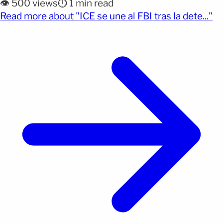
👁️ 500 views
⏱️ 1 min read
operaba un dron en un área con restricciones
(o
Read more about "ICE se une al FBI tras la dete..."
temporales de vuelo cerca de un evento oficial para
aficionados en Atlanta, Georgia. Las autoridades
informaron que, [&hellip;]</p>