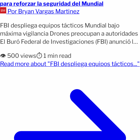
para reforzar la seguridad del Mundial
Por Bryan Vargas Martinez
FBI despliega equipos tácticos Mundial bajo
máxima vigilancia Drones preocupan a autoridades
El Buró Federal de Investigaciones (FBI) anunció la
movilización de sus equipos tácticos para apoyar
👁️ 500 views
⏱️ 1 min read
las labores de seguridad durante el Mundial de
Read more about "FBI despliega equipos tácticos..."
Fútbol de la FIFA, un torneo que se extenderá por
(opens full article)
39 días y que contará con partidos en Estados
Unidos, [&hellip;]