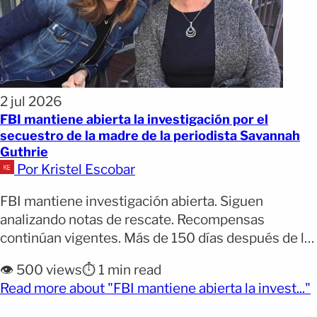
2 jul 2026
FBI mantiene abierta la investigación por el
secuestro de la madre de la periodista Savannah
Guthrie
Por Kristel Escobar
FBI mantiene investigación abierta. Siguen
analizando notas de rescate. Recompensas
continúan vigentes. Más de 150 días después de la
desaparición de Nancy Guthrie, madre de la
👁️ 500 views
⏱️ 1 min read
presentadora de NBC Savannah Guthrie, el FBI
(
Read more about "FBI mantiene abierta la invest..."
aseguró que el caso continúa siendo investigado
como un secuestro con fines de rescate. La