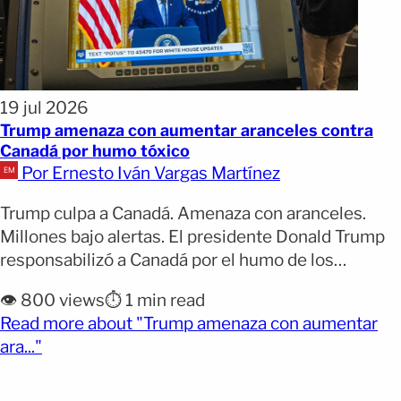
19 jul 2026
Trump amenaza con aumentar aranceles contra
Canadá por humo tóxico
Por Ernesto Iván Vargas Martínez
Trump culpa a Canadá. Amenaza con aranceles.
Millones bajo alertas. El presidente Donald Trump
responsabilizó a Canadá por el humo de los
incendios forestales que afecta a millones de
👁️ 800 views
⏱️ 1 min read
personas en Estados Unidos. Más de 100 millones
Read more about "Trump amenaza con aumentar
de personas permanecen bajo alertas de calidad
(opens full article)
ara..."
del aire. Trump aseguró que hablará con el primer
ministro canadiense, [&hellip;]