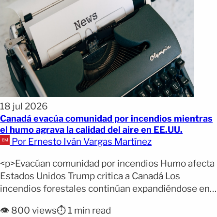
18 jul 2026
Canadá evacúa comunidad por incendios mientras
el humo agrava la calidad del aire en EE.UU.
Por Ernesto Iván Vargas Martínez
<p>Evacúan comunidad por incendios Humo afecta
Estados Unidos Trump critica a Canadá Los
incendios forestales continúan expandiéndose en
Canadá, obligando a nuevas evacuaciones y
👁️ 800 views
⏱️ 1 min read
afectando la calidad del aire en amplias zonas de