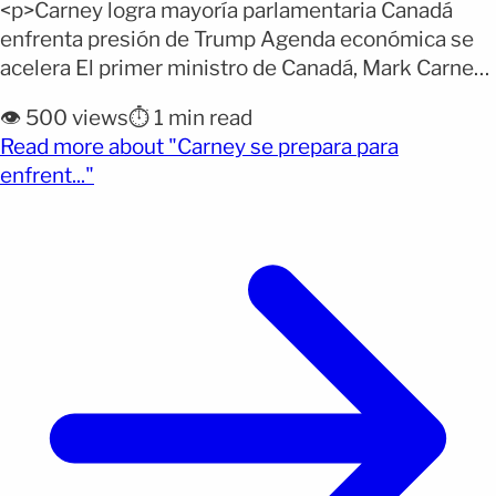
<p>Carney logra mayoría parlamentaria Canadá
enfrenta presión de Trump Agenda económica se
acelera El primer ministro de Canadá, Mark Carney,
aseguró que acelerará su agenda económica tras
👁️ 500 views
⏱️ 1 min read
lograr una mayoría parlamentaria que le permitirá
Read more about "Carney se prepara para
enfrentar las presiones del presidente de Estados
(opens full article)
enfrent..."
Unidos, Donald Trump, y el impacto de la guerra en
Irán. La nueva mayoría [&hellip;]</p>