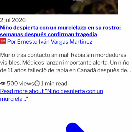
2 jul 2026
Niño despierta con un murciélago en su rostro;
semanas después confirman tragedia
Por Ernesto Iván Vargas Martínez
Murió tras contacto animal. Rabia sin mordeduras
visibles. Médicos lanzan importante alerta. Un niño
de 11 años falleció de rabia en Canadá después de
haber tenido contacto directo con un murciélago,
👁️ 500 views
⏱️ 1 min read
pese a que nunca presentó mordeduras o arañazos
Read more about "Niño despierta con un
visibles. El caso quedó documentado en un informe
(opens full article)
murciéla..."
publicado el 29 de junio por la revista [&hellip;]