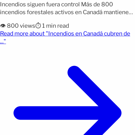
Incendios siguen fuera control Más de 800
incendios forestales activos en Canadá mantienen
bajo alerta a amplias zonas del país y también a
👁️ 800 views
⏱️ 1 min read
varios estados del norte de Estados Unidos debido
Read more about "Incendios en Canadá cubren de
al deterioro de la calidad del aire. La emergencia ya
(opens full article)
..."
provoca advertencias sanitarias en regiones como
Michigan, [&hellip;]</p>