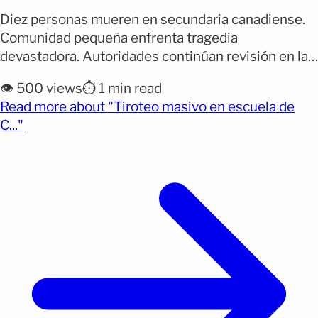
Diez personas mueren en secundaria canadiense.
Comunidad pequeña enfrenta tragedia
devastadora. Autoridades continúan revisión en la
localidad. Un tiroteo ocurrido este martes en la
👁️ 500 views
⏱️ 1 min read
escuela secundaria de Tumbler Ridge, en la
Read more about "Tiroteo masivo en escuela de
provincia canadiense de Columbia Británica, dejó al
(opens full article)
C..."
menos diez personas muertas y alrededor de 25
heridas, según informó la Policía Montada de
Canadá y [&hellip;]