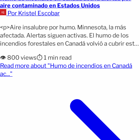
aire contaminado en Estados Unidos
Por Kristel Escobar
<p>Aire insalubre por humo. Minnesota, la más
afectada. Alertas siguen activas. El humo de los
incendios forestales en Canadá volvió a cubrir este
sábado amplias zonas del Medio Oeste de Estados
👁️ 800 views
⏱️ 1 min read
Unidos. La contaminación provocó alertas por mala
Read more about "Humo de incendios en Canadá
calidad del aire por tercer día consecutivo en varios
(opens full article)
ac..."
estados de la región. Las advertencias fueron
emitidas [&hellip;]</p>