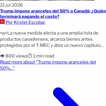
21 jul 2026
Trump impone aranceles del 50% a Canadá: ¿Quién
terminará pagando el costo?
Por Kristel Escobar
<p>La nueva medida afecta a una amplia lista de
productos canadienses, alcanza bienes antes
protegidos por el T-MEC y abre un nuevo capítulo
en la disputa comercial entre ambos países. El
👁️ 800 views
⏱️ 1 min read
presidente Donald Trump firmó una orden ejecutiva
Read more about "Trump impone aranceles del
para imponer un arancel adicional del 50% a la
(opens full article)
50%..."
mayoría de las importaciones procedentes de
Canadá. Según [&hellip;]</p>