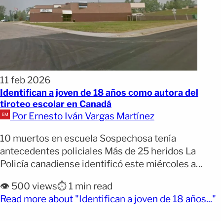
11 feb 2026
Identifican a joven de 18 años como autora del
tiroteo escolar en Canadá
Por Ernesto Iván Vargas Martínez
10 muertos en escuela Sospechosa tenía
antecedentes policiales Más de 25 heridos La
Policía canadiense identificó este miércoles a
Jesse Vanrootselaar, de 18 años, como la presunta
👁️ 500 views
⏱️ 1 min read
autora del tiroteo ocurrido en una escuela del oeste
(
Read more about "Identifican a joven de 18 años..."
de Canadá. El ataque dejó al menos diez personas
muertas, incluida la sospechosa, según informaron