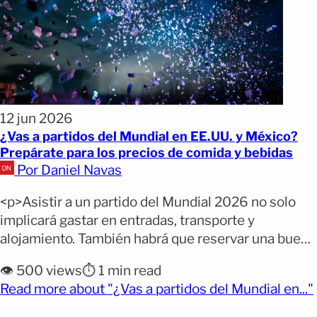
12 jun 2026
¿Vas a partidos del Mundial en EE.UU. y México?
Prepárate para los precios de comida y bebidas
Por Daniel Navas
<p>Asistir a un partido del Mundial 2026 no solo
implicará gastar en entradas, transporte y
alojamiento. También habrá que reservar una buena
parte del presupuesto para comer y beber dentro
👁️ 500 views
⏱️ 1 min read
de los estadios. Los primeros precios que
Read more about "¿Vas a partidos del Mundial en..."
comenzaron a circular en redes sociales han
sorprendido a muchos aficionados, especialmente