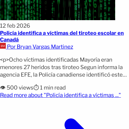
12 feb 2026
Policía identifica a víctimas del tiroteo escolar en
Canadá
Por Bryan Vargas Martinez
<p>Ocho víctimas identificadas Mayoría eran
menores 27 heridos tras tiroteo Segun informa la
agencia EFE, la Policía canadiense identificó este
jueves a las ocho víctimas mortales del tiroteo
👁️ 500 views
⏱️ 1 min read
ocurrido el martes en la localidad de Tumbler Ridge,
(op
Read more about "Policía identifica a víctimas ..."
en un ataque que conmocionó a esta pequeña
comunidad del oeste del país. El tiroteo dejó ocho
personas [&hellip;]</p>