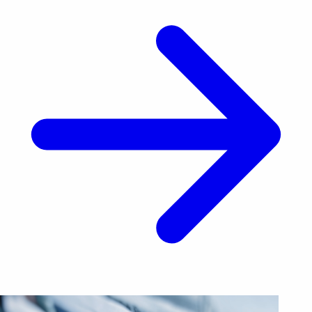
las autoridades, según Efe. [&hellip;]