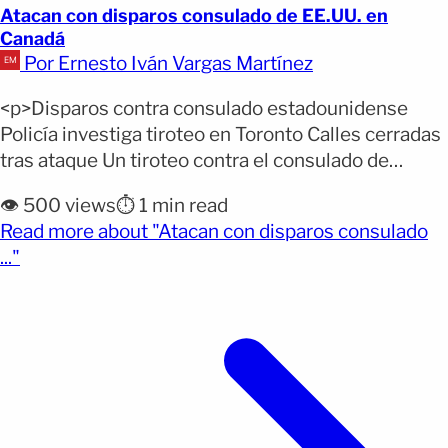
Atacan con disparos consulado de EE.UU. en
Canadá
Por Ernesto Iván Vargas Martínez
<p>Disparos contra consulado estadounidense
Policía investiga tiroteo en Toronto Calles cerradas
tras ataque Un tiroteo contra el consulado de
Estados Unidos en Toronto fue reportado la
👁️ 500 views
⏱️ 1 min read
madrugada del martes, según informó la Policía de
Read more about "Atacan con disparos consulado
la ciudad canadiense. ¿Por qué importa? El
(opens full article)
..."
incidente ocurrió contra una sede diplomática
estadounidense y generó un operativo policial en
una [&hellip;]</p>