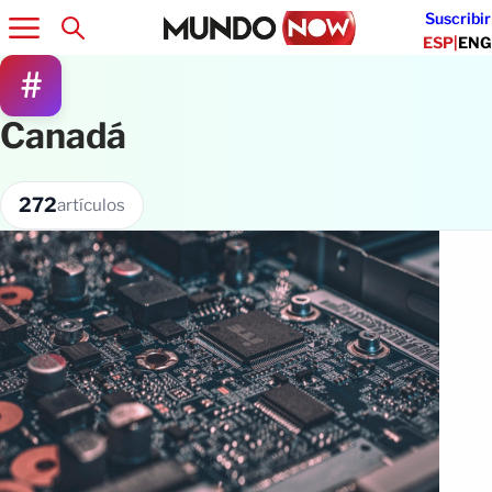
Suscribir
ESP
|
ENG
#
Canadá
272
artículos