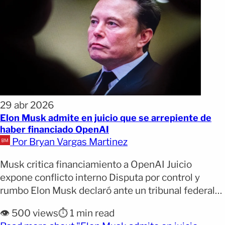
29 abr 2026
Elon Musk admite en juicio que se arrepiente de
haber financiado OpenAI
Por Bryan Vargas Martinez
Musk critica financiamiento a OpenAI Juicio
expone conflicto interno Disputa por control y
rumbo Elon Musk declaró ante un tribunal federal
que fue un “tonto” por haber financiado el
👁️ 500 views
⏱️ 1 min read
lanzamiento de OpenAI. Por qué importa: El