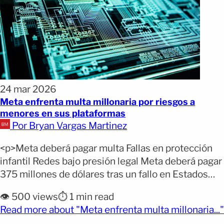
24 mar 2026
Meta enfrenta multa millonaria por riesgos a
menores en sus plataformas
Por Bryan Vargas Martinez
<p>Meta deberá pagar multa Fallas en protección
infantil Redes bajo presión legal Meta deberá pagar
375 millones de dólares tras un fallo en Estados
Unidos que marca un nuevo capítulo en la presión
👁️ 500 views
⏱️ 1 min read
contra las grandes tecnológicas. El caso expone
Read more about "Meta enfrenta multa millonaria..."
fallas en la protección de menores y podría sentar
(opens full article)