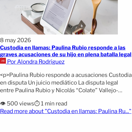
8 may 2026
Custodia en llamas: Paulina Rubio responde a las
graves acusaciones de su hijo en plena batalla legal
Por Alondra Rodríguez
<p>Paulina Rubio responde a acusaciones Custodia
en disputa Un juicio mediático La disputa legal
entre Paulina Rubio y Nicolás “Colate” Vallejo-
Nágera sumó un nuevo y delicado capítulo tras
👁️ 500 views
⏱️ 1 min read
hacerse públicas acusaciones realizadas por
Read more about "Custodia en llamas: Paulina Ru..."
Andrea Nicolás contra su madre. En medio del
(opens full article)
juicio para definir la custodia del menor, salieron a
la luz señalamientos sobre presunto [&hellip;]</p>