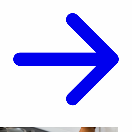
Utah, [&hellip;]</p>