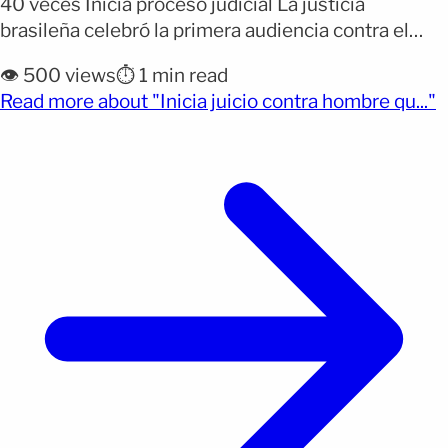
40 veces Inicia proceso judicial La justicia
brasileña celebró la primera audiencia contra el
hombre acusado de atacar con un cuchillo a Alana
👁️ 500 views
⏱️ 1 min read
Anisio Rosa, de 20 años, en un caso ocurrido en São
(
Read more about "Inicia juicio contra hombre qu..."
Gonçalo, en la región metropolitana de Río de
Janeiro. El proceso marca el inicio [&hellip;]