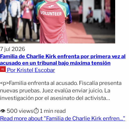
7 jul 2026
Familia de Charlie Kirk enfrenta por primera vez al
acusado en un tribunal bajo máxima tensión
Por Kristel Escobar
<p>Familia enfrenta al acusado. Fiscalía presenta
nuevas pruebas. Juez evalúa enviar juicio. La
investigación por el asesinato del activista
conservador Charlie Kirk entró en una fase crucial
👁️ 500 views
⏱️ 1 min read
este lunes con el inicio de la audiencia preliminar
(
Read more about "Familia de Charlie Kirk enfren..."
contra Tyler Robinson, el joven de 23 años acusado
del crimen. El encuentro en un tribunal de Provo,