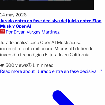
14 may 2026
Jurado entra en fase decisiva del juicio entre Elon
Musk y OpenAI
Por Bryan Vargas Martinez
Jurado analiza caso OpenAI Musk acusa
incumplimiento millonario Microsoft defiende
inversión tecnológica El jurado en California
comenzó este jueves a deliberar en el juicio civil
👁️ 500 views
⏱️ 1 min read
impulsado por Elon Musk contra OpenAI, Microsoft
(
Read more about "Jurado entra en fase decisiva ..."
y varios directivos de la compañía creadora de
ChatGPT. El caso busca determinar si OpenAI
incumplió su misión fundacional sin fines de lucro.
[&hellip;]