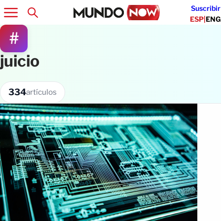
Suscribir
ESP
|
ENG
#
juicio
334
artículos