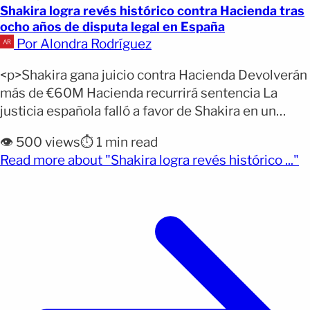
Shakira logra revés histórico contra Hacienda tras
ocho años de disputa legal en España
Por Alondra Rodríguez
<p>Shakira gana juicio contra Hacienda Devolverán
más de €60M Hacienda recurrirá sentencia La
justicia española falló a favor de Shakira en un
litigio fiscal que se extendió durante ocho años.
👁️ 500 views
⏱️ 1 min read
Asimismo, la Sala de lo Contencioso-Administrativo
(o
Read more about "Shakira logra revés histórico ..."
de la Audiencia Nacional determinó que la artista
no era residente fiscal en España en 2011. Con esta
resolución, [&hellip;]</p>