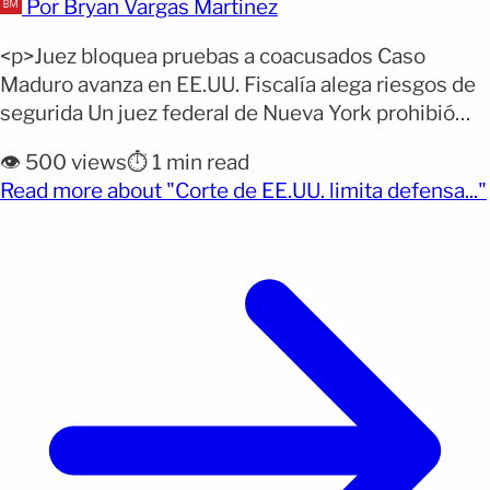
Por Bryan Vargas Martinez
<p>Juez bloquea pruebas a coacusados Caso
Maduro avanza en EE.UU. Fiscalía alega riesgos de
segurida Un juez federal de Nueva York prohibió
que la defensa de Nicolás Maduro comparta
👁️ 500 views
⏱️ 1 min read
pruebas con coacusados no detenidos. La decisión
Read more about "Corte de EE.UU. limita defensa..."
afecta directamente a figuras como Diosdado
(opens full article)
Cabello y otros señalados en el proceso. El fallo
responde a una petición [&hellip;]</p>