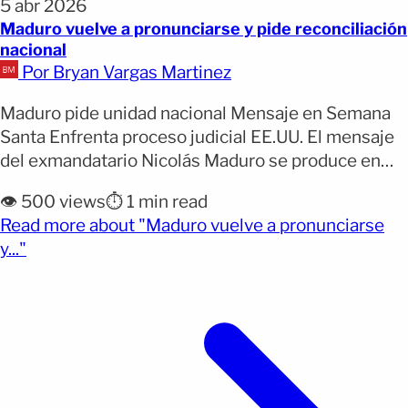
5 abr 2026
Maduro vuelve a pronunciarse y pide reconciliación
nacional
Por Bryan Vargas Martinez
Maduro pide unidad nacional Mensaje en Semana
Santa Enfrenta proceso judicial EE.UU. El mensaje
del exmandatario Nicolás Maduro se produce en
medio de su proceso judicial en Estados Unidos y
👁️ 500 views
⏱️ 1 min read
en un contexto de transición política en Venezuela.
Read more about "Maduro vuelve a pronunciarse
Maduro pide unidad y reconciliación en mensaje de
(opens full article)
y..."
Semana Santa ¡Domingo de Resurrección! 🙏🏼
pic.twitter.com/sxkxg07M9p — Nicolás [&hellip;]