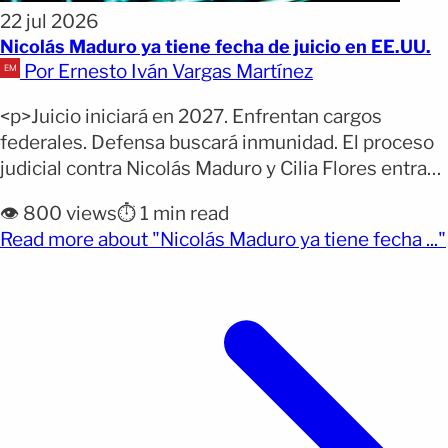
22 jul 2026
Nicolás Maduro ya tiene fecha de juicio en EE.UU.
Por Ernesto Iván Vargas Martínez
<p>Juicio iniciará en 2027. Enfrentan cargos
federales. Defensa buscará inmunidad. El proceso
judicial contra Nicolás Maduro y Cilia Flores entra
en una nueva etapa tras la definición del calendario
👁️ 800 views
⏱️ 1 min read
por parte de la justicia estadounidense. El juez
Read more about "Nicolás Maduro ya tiene fecha ..."
federal Alvin Hellerstein anunció que el juicio
(opens full article)
comenzará el 1 de junio de 2027. La decisión fue
comunicada [&hellip;]</p>