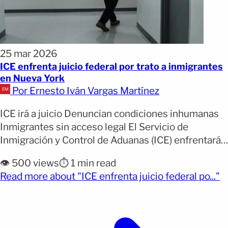
25 mar 2026
ICE enfrenta juicio federal por trato a inmigrantes
en Nueva York
Por Ernesto Iván Vargas Martínez
ICE irá a juicio Denuncian condiciones inhumanas
Inmigrantes sin acceso legal El Servicio de
Inmigración y Control de Aduanas (ICE) enfrentará
un juicio en mayo por las condiciones en que
👁️ 500 views
⏱️ 1 min read
mantiene detenidos a inmigrantes en Nueva York.
(o
Read more about "ICE enfrenta juicio federal po..."
Por qué importa: El caso pone bajo escrutinio las
prácticas de detención migratoria en una de las
principales [&hellip;]