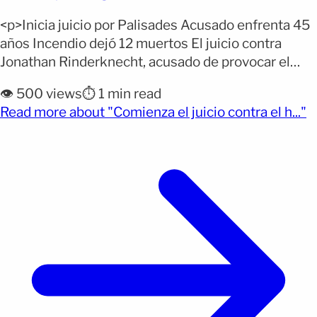
<p>Inicia juicio por Palisades Acusado enfrenta 45
años Incendio dejó 12 muertos El juicio contra
Jonathan Rinderknecht, acusado de provocar el
incendio que derivó en el mortal Incendio de
👁️ 500 views
⏱️ 1 min read
Palisades en Los Ángeles, comenzó este lunes con
(o
Read more about "Comienza el juicio contra el h..."
el proceso de selección del jurado. La fiscalía
sostiene que un fuego iniciado el primer día de
2025 [&hellip;]</p>