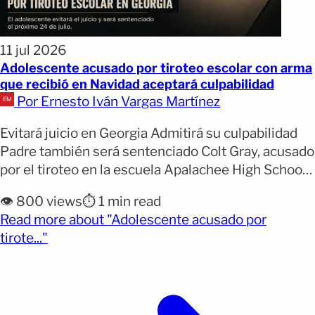
11 jul 2026
Adolescente acusado por tiroteo escolar con arma
que recibió en Navidad aceptará culpabilidad
Por Ernesto Iván Vargas Martínez
Evitará juicio en Georgia Admitirá su culpabilidad
Padre también será sentenciado Colt Gray, acusado
por el tiroteo en la escuela Apalachee High School
de Georgia en 2024, se declarará culpable este
👁️ 800 views
⏱️ 1 min read
mes. La decisión evitará el juicio previsto para
Read more about "Adolescente acusado por
octubre y permitirá que el caso avance
(opens full article)
tirote..."
directamente hacia la sentencia. El adolescente
tenía 14 años [&hellip;]