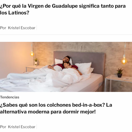
¿Por qué la Virgen de Guadalupe significa tanto para
los Latinos?
Por
Kristel Escobar
Tendencias
¿Sabes qué son los colchones bed-in-a-box? La
alternativa moderna para dormir mejor!
Por
Kristel Escobar