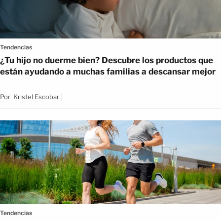
Tendencias
¿Tu hijo no duerme bien? Descubre los productos que
están ayudando a muchas familias a descansar mejor
Por
Kristel Escobar
Tendencias