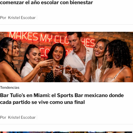
comenzar el año escolar con bienestar
Por
Kristel Escobar
Tendencias
Bar Tulio’s en Miami: el Sports Bar mexicano donde
cada partido se vive como una final
Por
Kristel Escobar