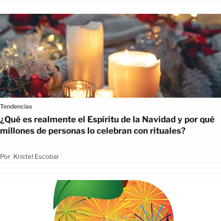
Tendencias
¿Qué es realmente el Espíritu de la Navidad y por qué
millones de personas lo celebran con rituales?
Por
Kristel Escobar