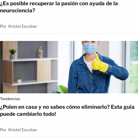
¿Es posible recuperar la pasión con ayuda de la
neurociencia?
Por
Kristel Escobar
Tendencias
¿Polen en casa y no sabes cómo eliminarlo? Esta guía
puede cambiarlo todo!
Por
Kristel Escobar