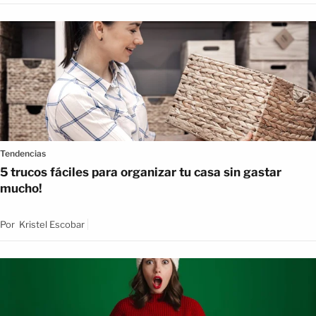
Tendencias
5 trucos fáciles para organizar tu casa sin gastar
mucho!
Por
Kristel Escobar