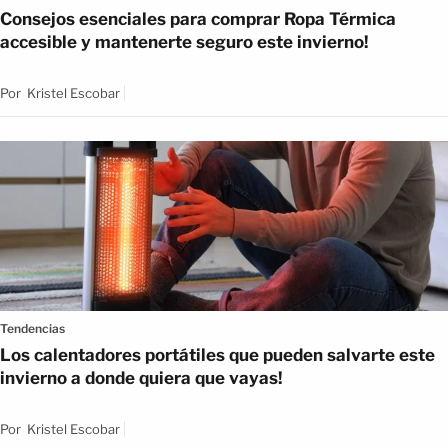
Consejos esenciales para comprar Ropa Térmica
accesible y mantenerte seguro este invierno!
Por
Kristel Escobar
Tendencias
Los calentadores portátiles que pueden salvarte este
invierno a donde quiera que vayas!
Por
Kristel Escobar