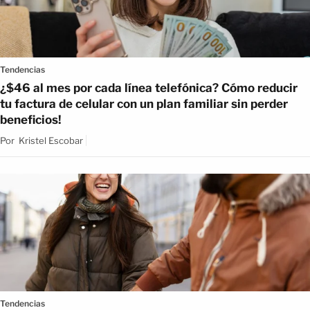
Tendencias
¿$46 al mes por cada línea telefónica? Cómo reducir
tu factura de celular con un plan familiar sin perder
beneficios!
Por
Kristel Escobar
Tendencias