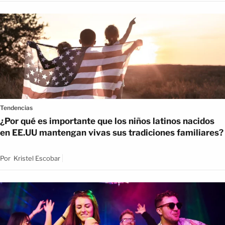
Tendencias
¿Por qué es importante que los niños latinos nacidos
en EE.UU mantengan vivas sus tradiciones familiares?
Por
Kristel Escobar