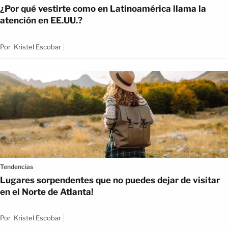
¿Por qué vestirte como en Latinoamérica llama la
atención en EE.UU.?
Por
Kristel Escobar
Tendencias
Lugares sorpendentes que no puedes dejar de visitar
en el Norte de Atlanta!
Por
Kristel Escobar