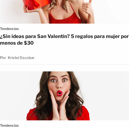
Tendencias
¿Sin ideas para San Valentín? 5 regalos para mujer por
menos de $30
Por
Kristel Escobar
Tendencias