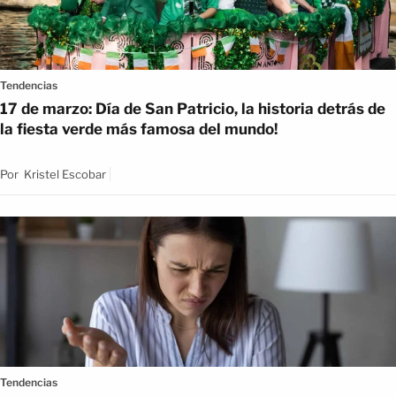
Tendencias
17 de marzo: Día de San Patricio, la historia detrás de
la fiesta verde más famosa del mundo!
Por
Kristel Escobar
Tendencias