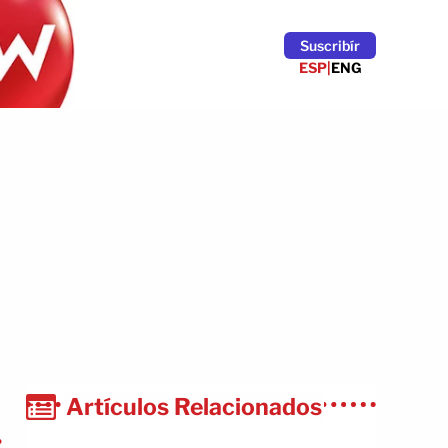
Suscribír
ESP
|
ENG
Artículos Relacionados