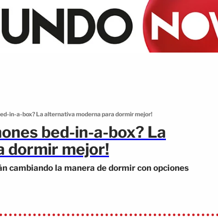
bed-in-a-box? La alternativa moderna para dormir mejor!
hones bed-in-a-box? La
a dormir mejor!
tán cambiando la manera de dormir con opciones