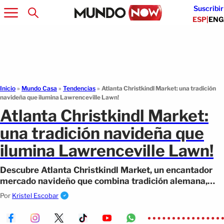
Suscribir
ESP
|
ENG
Inicio
»
Mundo Casa
»
Tendencias
»
Atlanta Christkindl Market: una tradición
navideña que ilumina Lawrenceville Lawn!
Atlanta Christkindl Market:
una tradición navideña que
ilumina Lawrenceville Lawn!
Descubre Atlanta Christkindl Market, un encantador
mercado navideño que combina tradición alemana,
sabores internacionales, y mucho mas!
Por
Kristel Escobar