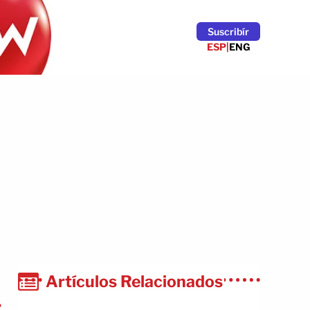
Suscribír
ESP
|
ENG
Artículos Relacionados