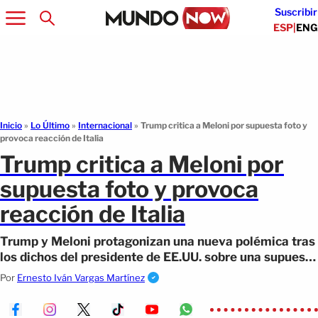
Suscribir
ESP
|
ENG
Inicio
»
Lo Último
»
Internacional
»
Trump critica a Meloni por supuesta foto y
provoca reacción de Italia
Trump critica a Meloni por
supuesta foto y provoca
reacción de Italia
Trump y Meloni protagonizan una nueva polémica tras
los dichos del presidente de EE.UU. sobre una supuesta
foto en el G7.
Por
Ernesto Iván Vargas Martínez