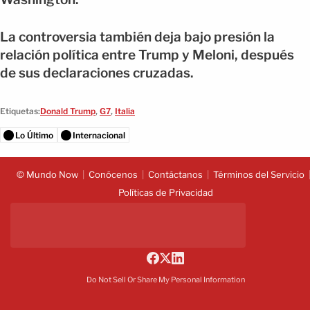
La controversia también deja bajo presión la
relación política entre Trump y Meloni, después
de sus declaraciones cruzadas.
Etiquetas:
Donald Trump
,
G7
,
Italia
Lo Último
Internacional
© Mundo Now
Conócenos
Contáctanos
Términos del Servicio
Políticas de Privacidad
Do Not Sell Or Share My Personal Information