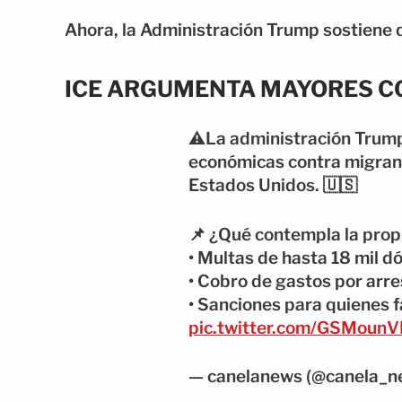
Ahora, la Administración Trump sostiene q
ICE ARGUMENTA MAYORES C
⚠️La administración Trum
económicas contra migran
Estados Unidos. 🇺🇸
📌 ¿Qué contempla la pro
• Multas de hasta 18 mil d
• Cobro de gastos por arr
• Sanciones para quienes f
pic.twitter.com/GSMoun
— canelanews (@canela_n