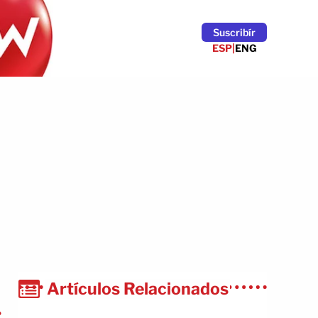
Suscribír
ESP
|
ENG
Artículos Relacionados