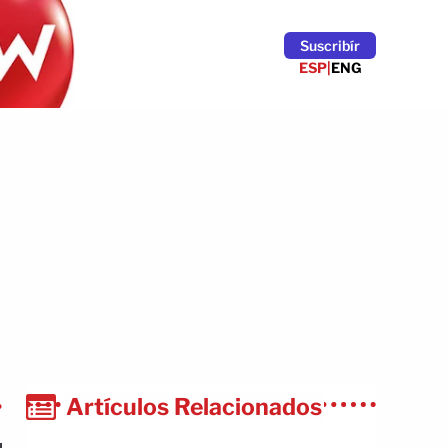
Suscribír
ESP
|
ENG
Artículos Relacionados