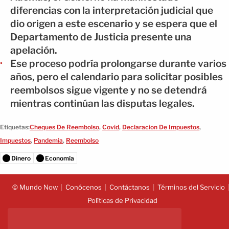
diferencias con la interpretación judicial que
dio origen a este escenario y se espera que el
Departamento de Justicia presente una
apelación.
Ese proceso podría prolongarse durante varios
años, pero el calendario para solicitar posibles
reembolsos sigue vigente y no se detendrá
mientras continúan las disputas legales.
Etiquetas:
Cheques De Reembolso
,
Covid
,
Declaracion De Impuestos
,
Impuestos
,
Pandemia
,
Reembolso
Dinero
Economía
© Mundo Now
Conócenos
Contáctanos
Términos del Servicio
Políticas de Privacidad