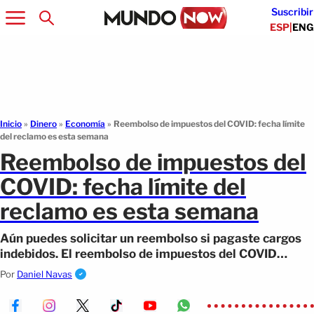
Suscribir
ESP
|
ENG
Inicio
»
Dinero
»
Economía
»
Reembolso de impuestos del COVID: fecha límite
del reclamo es esta semana
Reembolso de impuestos del
COVID: fecha límite del
reclamo es esta semana
Aún puedes solicitar un reembolso si pagaste cargos
indebidos. El reembolso de impuestos del COVID
requiere un reclamo ante el IRS.
Por
Daniel Navas