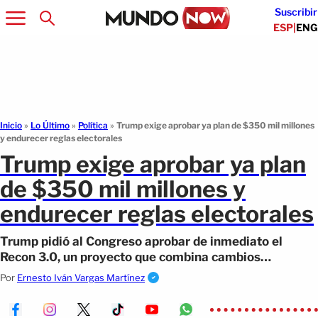
Suscribir
ESP
|
ENG
Inicio
»
Lo Último
»
Política
»
Trump exige aprobar ya plan de $350 mil millones
y endurecer reglas electorales
Trump exige aprobar ya plan
de $350 mil millones y
endurecer reglas electorales
Trump pidió al Congreso aprobar de inmediato el
Recon 3.0, un proyecto que combina cambios
electorales y nuevas prioridades legislativas.
Por
Ernesto Iván Vargas Martínez