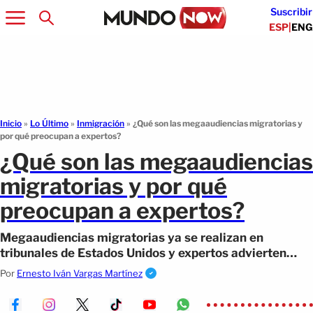
Suscribir
ESP
|
ENG
Inicio
»
Lo Último
»
Inmigración
»
¿Qué son las megaaudiencias migratorias y
por qué preocupan a expertos?
¿Qué son las megaaudiencias
migratorias y por qué
preocupan a expertos?
Megaaudiencias migratorias ya se realizan en
tribunales de Estados Unidos y expertos advierten
posibles riesgos para inmigrantes.
Por
Ernesto Iván Vargas Martínez