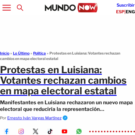
Suscribir
ESP
|
ENG
Inicio
»
Lo Último
»
Política
»
Protestas en Luisiana: Votantes rechazan
cambios en mapa electoral estatal
Protestas en Luisiana:
Votantes rechazan cambios
en mapa electoral estatal
Manifestantes en Luisiana rechazaron un nuevo mapa
electoral que reduciría la representación
afroamericana y favorecería a los republicanos.
Por
Ernesto Iván Vargas Martínez