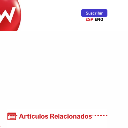
Suscribír
ESP
|
ENG
Artículos Relacionados