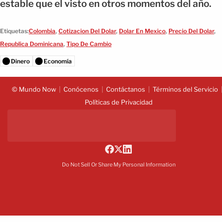
estable que el visto en otros momentos del año.
Etiquetas:
Colombia
,
Cotizacion Del Dolar
,
Dolar En Mexico
,
Precio Del Dolar
,
Republica Dominicana
,
Tipo De Cambio
Dinero
Economía
© Mundo Now
Conócenos
Contáctanos
Términos del Servicio
Políticas de Privacidad
Do Not Sell Or Share My Personal Information