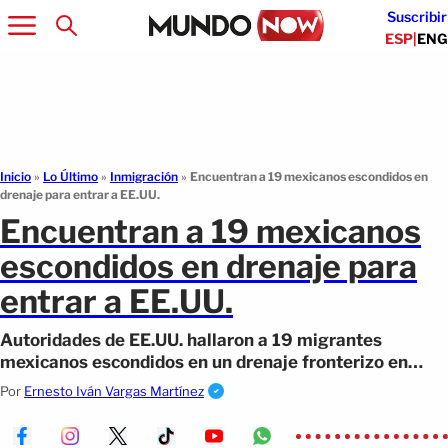
Suscribir
ESP
|
ENG
Inicio
»
Lo Último
»
Inmigración
»
Encuentran a 19 mexicanos escondidos en
drenaje para entrar a EE.UU.
Encuentran a 19 mexicanos
escondidos en drenaje para
entrar a EE.UU.
Autoridades de EE.UU. hallaron a 19 migrantes
mexicanos escondidos en un drenaje fronterizo en
California, incluidos tres menores.
Por
Ernesto Iván Vargas Martínez