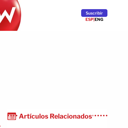
Suscribír
ESP
|
ENG
Artículos Relacionados