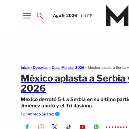
Ago 9, 2026
☀️ 41°F
Inicio
»
Deportes
»
Copa Mundial 2026
»
México aplasta a Serbia 
México aplasta a Serbia 
2026
México derrotó 5-1 a Serbia en su último part
Jiménez anotó y el Tri ilusiona.
Por
Alfredo Suárez