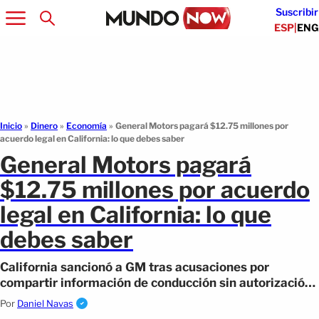
Suscribir
ESP
|
ENG
Inicio
»
Dinero
»
Economía
»
General Motors pagará $12.75 millones por
acuerdo legal en California: lo que debes saber
General Motors pagará
$12.75 millones por acuerdo
legal en California: lo que
debes saber
California sancionó a GM tras acusaciones por
compartir información de conducción sin autorización.
Ahora pagará $12.75 millones.
Por
Daniel Navas