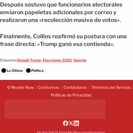
Después sostuvo que funcionarios electorales
enviaron papeletas adicionales por correo y
realizaron una «recolección masiva de votos».
Finalmente, Collins reafirmó su postura con una
frase directa: «Trump ganó esa contienda».
Etiquetas:
Donald Trump
,
Elecciones 2020
,
Georgia
Lo Último
Política
© Mundo Now
Conócenos
Contáctanos
Términos del Servicio
Políticas de Privacidad
Do Not Sell Or Share My Personal Information