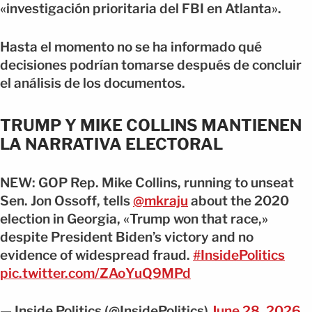
«investigación prioritaria del FBI en Atlanta».
Hasta el momento no se ha informado qué
decisiones podrían tomarse después de concluir
el análisis de los documentos.
TRUMP Y MIKE COLLINS MANTIENEN
LA NARRATIVA ELECTORAL
NEW: GOP Rep. Mike Collins, running to unseat
Sen. Jon Ossoff, tells
@mkraju
about the 2020
election in Georgia, «Trump won that race,»
despite President Biden’s victory and no
evidence of widespread fraud.
#InsidePolitics
pic.twitter.com/ZAoYuQ9MPd
— Inside Politics (@InsidePolitics)
June 28, 2026