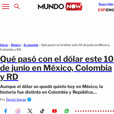
Suscribir
ESP
|
ENG
Inicio
»
Dinero
»
Economía
»
Qué pasó con el dólar este 10 de junio en México,
Colombia y RD
Qué pasó con el dólar este 10
de junio en México, Colombia
y RD
Aunque el dólar se quedó quieto hoy en México, la
historia fue distinta en Colombia y República
Dominicana. Así arrancó la jornada.
Por
Daniel Navas