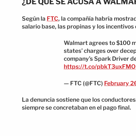
¿DE QUÉ SE ACUSA A WALMA
Según la
FTC
, la compañía habría mostrad
salario base, las propinas y los incentivo
Walmart agrees to $100 mi
states’ charges over decep
company’s Spark Driver de
https://t.co/pbkT3uxFMO
— FTC (@FTC)
February 2
La denuncia sostiene que los conductore
siempre se concretaban en el pago final.