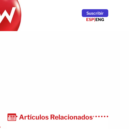
Suscribír
ESP
|
ENG
Artículos Relacionados