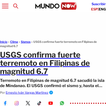
Suscribir
ESP
|
ENG
Inicio
»
Clima
»
Sismos
»
USGS confirma fuerte terremoto en Filipinas de
magnitud 6.7
USGS confirma fuerte
terremoto en Filipinas de
magnitud 6.7
Terremoto en Filipinas de magnitud 6.7 sacudió la isla
de Mindanao. El USGS confirmó el sismo y, hasta el
momento, no hay alerta de tsunami.
Por
Ernesto Iván Vargas Martínez