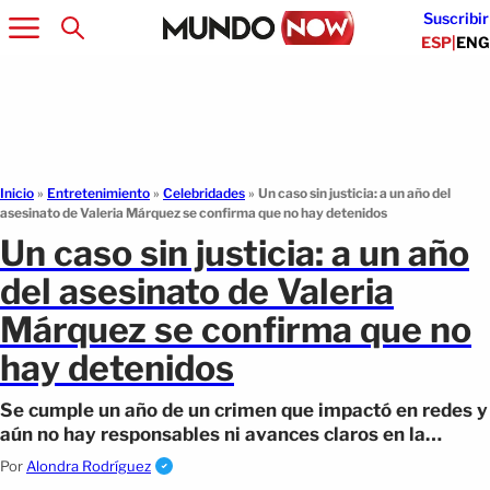
Suscribir
ESP
|
ENG
Inicio
»
Entretenimiento
»
Celebridades
»
Un caso sin justicia: a un año del
asesinato de Valeria Márquez se confirma que no hay detenidos
Un caso sin justicia: a un año
del asesinato de Valeria
Márquez se confirma que no
hay detenidos
Se cumple un año de un crimen que impactó en redes y
aún no hay responsables ni avances claros en la
investigación.
Por
Alondra Rodríguez