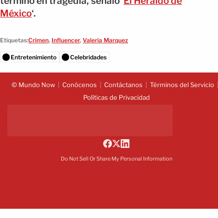
terminó en tragedia, señaló ‘
El Heraldo de
México
‘.
Etiquetas:
Crimen
,
Influencer
,
Valeria Marquez
Entretenimiento
Celebridades
© Mundo Now
Conócenos
Contáctanos
Términos del Servicio
Políticas de Privacidad
Do Not Sell Or Share My Personal Information