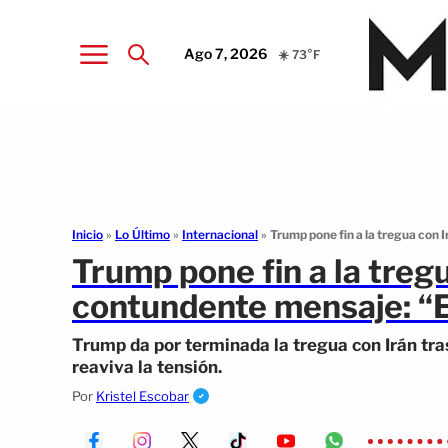
Ago 7, 2026
☀️ 73°F
Inicio
»
Lo Último
»
Internacional
»
Trump pone fin a la tregua con
Trump pone fin a la tregu
contundente mensaje: “
Trump da por terminada la tregua con Irán tr
reaviva la tensión.
Por
Kristel Escobar