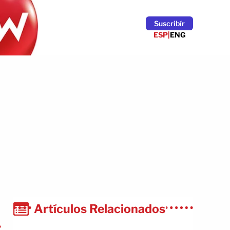
Suscribír
ESP
|
ENG
Artículos Relacionados