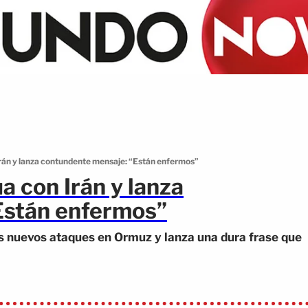
 Irán y lanza contundente mensaje: “Están enfermos”
a con Irán y lanza
Están enfermos”
as nuevos ataques en Ormuz y lanza una dura frase que