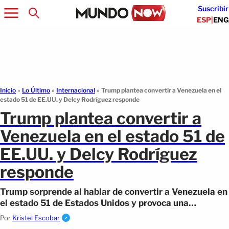
Suscribir
ESP
|
ENG
Inicio
»
Lo Último
»
Internacional
»
Trump plantea convertir a Venezuela en el
estado 51 de EE.UU. y Delcy Rodríguez responde
Trump plantea convertir a
Venezuela en el estado 51 de
EE.UU. y Delcy Rodríguez
responde
Trump sorprende al hablar de convertir a Venezuela en
el estado 51 de Estados Unidos y provoca una
inmediata reacción desde Caracas.
Por
Kristel Escobar