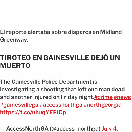
El reporte alertaba sobre disparos en Midland
Greenway.
TIROTEO EN GAINESVILLE DEJÓ UN
MUERTO
The Gainesville Police Department is
investigating a shooting that left one man dead
and another injured on Friday night.
#crime
#news
#gainesvillega
#accessnorthga
#northgeorgia
https://t.co/nhuqYEFJDp
— AccessNorthGA (@access_northga)
July 4,