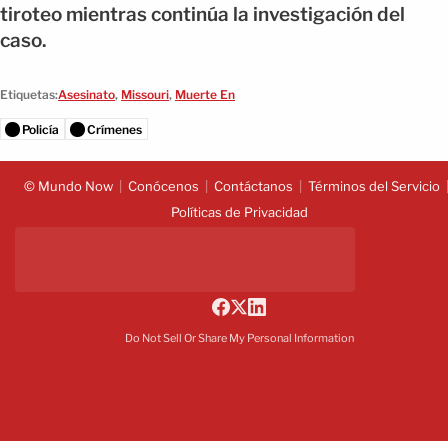
tiroteo mientras continúa la investigación del
caso.
Etiquetas:
Asesinato
,
Missouri
,
Muerte En
Policía
Crímenes
© Mundo Now
Conócenos
Contáctanos
Términos del Servicio
Políticas de Privacidad
Do Not Sell Or Share My Personal Information