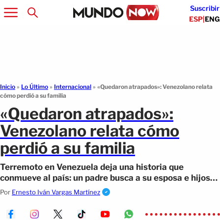
Suscribir
ESP
|
ENG
Inicio
»
Lo Último
»
Internacional
»
«Quedaron atrapados»: Venezolano relata
cómo perdió a su familia
«Quedaron atrapados»:
Venezolano relata cómo
perdió a su familia
Terremoto en Venezuela deja una historia que
conmueve al país: un padre busca a su esposa e hijos
atrapados bajo los escombros tras el sismo.
Por
Ernesto Iván Vargas Martínez