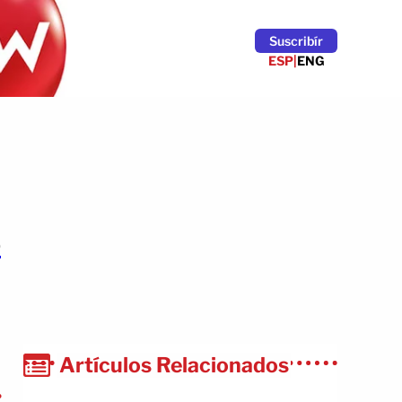
Suscribír
ESP
|
ENG
o
Artículos Relacionados