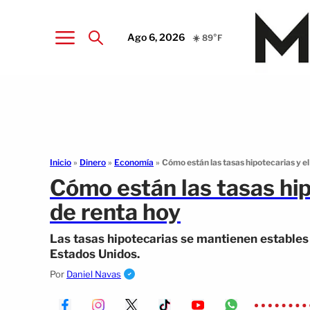
Ago 6, 2026
☀️ 89°F
Inicio
»
Dinero
»
Economía
»
Cómo están las tasas hipotecarias y e
Cómo están las tasas hip
de renta hoy
Las tasas hipotecarias se mantienen estables 
Estados Unidos.
Por
Daniel Navas