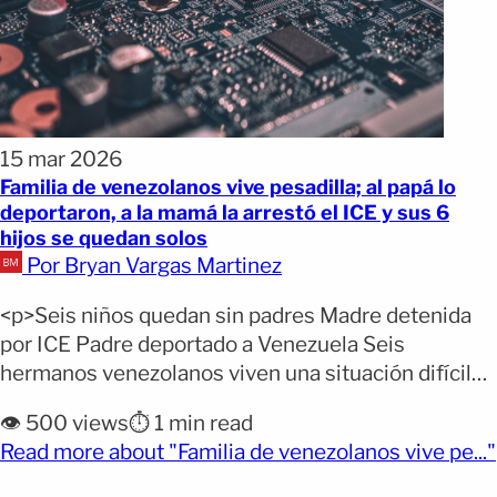
15 mar 2026
Familia de venezolanos vive pesadilla; al papá lo
deportaron, a la mamá la arrestó el ICE y sus 6
hijos se quedan solos
Por Bryan Vargas Martinez
<p>Seis niños quedan sin padres Madre detenida
por ICE Padre deportado a Venezuela Seis
hermanos venezolanos viven una situación difícil
después de quedar separados de sus padres
👁️ 500 views
⏱️ 1 min read
durante los últimos cuatro meses. El padre fue
Read more about "Familia de venezolanos vive pe..."
detenido por agentes de inmigración y
(opens full article)
posteriormente deportado a Venezuela. Poco