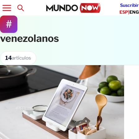
Suscribir
ESP
|
ENG
#
venezolanos
14
artículos