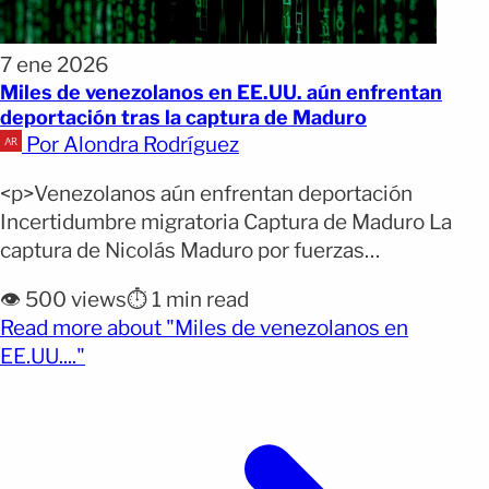
7 ene 2026
Miles de venezolanos en EE.UU. aún enfrentan
deportación tras la captura de Maduro
Por Alondra Rodríguez
<p>Venezolanos aún enfrentan deportación
Incertidumbre migratoria Captura de Maduro La
captura de Nicolás Maduro por fuerzas
estadounidenses en Caracas abrió un nuevo
👁️ 500 views
⏱️ 1 min read
capítulo político para Venezuela, pero dejó a
Read more about "Miles de venezolanos en
cientos de miles de venezolanos en Estados
(opens full article)
EE.UU...."
Unidos atrapados en una profunda incertidumbre
migratoria. Mientras algunos celebran lo que
consideran el fin de una era, otros [&hellip;]</p>