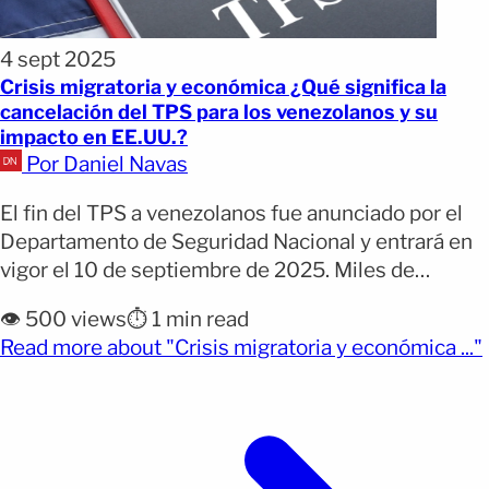
4 sept 2025
Crisis migratoria y económica ¿Qué significa la
cancelación del TPS para los venezolanos y su
impacto en EE.UU.?
Por Daniel Navas
El fin del TPS a venezolanos fue anunciado por el
Departamento de Seguridad Nacional y entrará en
vigor el 10 de septiembre de 2025. Miles de
familias pierden protección y permiso de trabajo,
👁️ 500 views
⏱️ 1 min read
aumentando el riesgo de deportación. Quienes
Read more about "Crisis migratoria y económica ..."
tenían TPS deberán abandonar EE.UU. o enfrentar
consecuencias legales. El Estatus de Protección
Temporal para venezolanos [&hellip;]