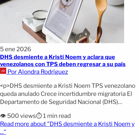
5 ene 2026
DHS desmiente a Kristi Noem y aclara que
venezolanos con TPS deben regresar a su país
Por Alondra Rodríguez
<p>DHS desmiente a Kristi Noem TPS venezolano
queda anulado Crece incertidumbre migratoria El
Departamento de Seguridad Nacional (DHS)
desmintió este domingo a su propia secretaria,
👁️ 500 views
⏱️ 1 min read
Kristi Noem, luego de que afirmara que los
Read more about "DHS desmiente a Kristi Noem y
venezolanos con Estatus de Protección Temporal
(opens full article)
..."
(TPS) podían solicitar refugio en Estados Unidos