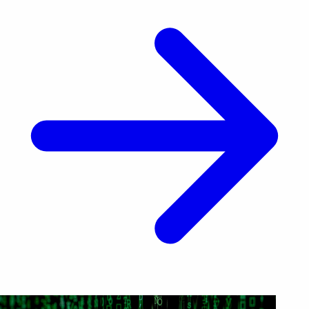
tiempo después, la madre fue arrestada por
agentes de [&hellip;]</p>