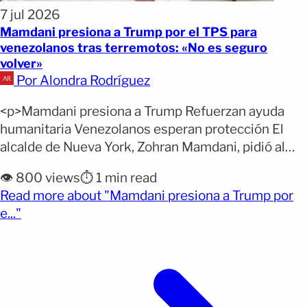
7 jul 2026
Mamdani presiona a Trump por el TPS para
venezolanos tras terremotos: «No es seguro
volver»
Por Alondra Rodríguez
<p>Mamdani presiona a Trump Refuerzan ayuda
humanitaria Venezolanos esperan protección El
alcalde de Nueva York, Zohran Mamdani, pidió al
Gobierno del presidente Donald Trump restablecer
👁️ 800 views
⏱️ 1 min read
las protecciones migratorias para los venezolanos
Read more about "Mamdani presiona a Trump por
al considerar que la crisis y los recientes
(opens full article)
e..."
terremotos impiden un regreso seguro al país.
Dicho pronunciamiento ocurrió durante una visita al
restaurante venezolano [&hellip;]</p>