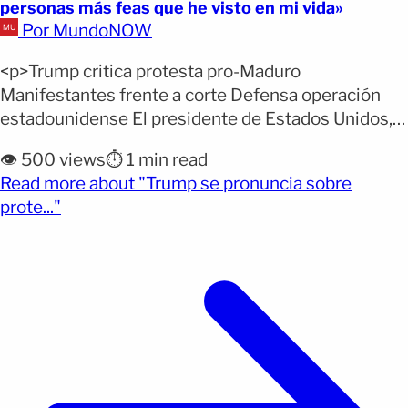
personas más feas que he visto en mi vida»
Por MundoNOW
<p>Trump critica protesta pro-Maduro
Manifestantes frente a corte Defensa operación
estadounidense El presidente de Estados Unidos,
Donald Trump, se refirió este martes a los
👁️ 500 views
⏱️ 1 min read
manifestantes que protestaron en Nueva York por
Read more about "Trump se pronuncia sobre
la detención de Nicolás Maduro, expresiones que
(opens full article)
prote..."
generaron reacciones por su tono y contenido. La
protesta se dio frente a una corte federal en
[&hellip;]</p>