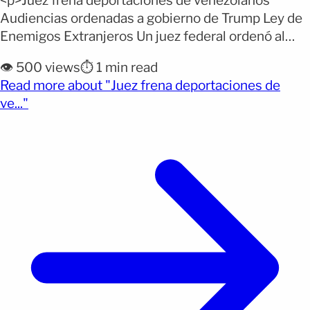
<p>Juez frena deportaciones de venezolanos
Audiencias ordenadas a gobierno de Trump Ley de
Enemigos Extranjeros Un juez federal ordenó al
gobierno del presidente Donald Trump otorgar
👁️ 500 views
⏱️ 1 min read
audiencias a cerca de 200 venezolanos deportados
Read more about "Juez frena deportaciones de
a una prisión de máxima seguridad en El Salvador.
(opens full article)
ve..."
La decisión judicial señala que las expulsiones se
realizaron sin respetar el debido [&hellip;]</p>