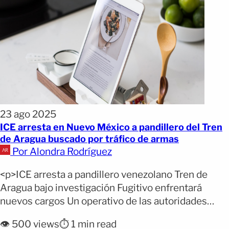
23 ago 2025
ICE arresta en Nuevo México a pandillero del Tren
de Aragua buscado por tráfico de armas
Por Alondra Rodríguez
<p>ICE arresta a pandillero venezolano Tren de
Aragua bajo investigación Fugitivo enfrentará
nuevos cargos Un operativo de las autoridades
federales culminó con la captura de Leonel
👁️ 500 views
⏱️ 1 min read
Arquímedes Bustamante-Sánchez, un inmigrante