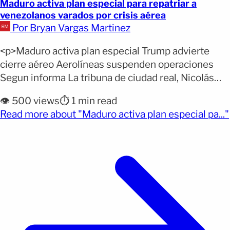
Maduro activa plan especial para repatriar a
venezolanos varados por crisis aérea
Por Bryan Vargas Martinez
<p>Maduro activa plan especial Trump advierte
cierre aéreo Aerolíneas suspenden operaciones
Segun informa La tribuna de ciudad real, Nicolás
Maduro ordenó un plan especial de retorno para
👁️ 500 views
⏱️ 1 min read
ciudadanos venezolanos varados en distintos
Read more about "Maduro activa plan especial pa..."
países tras la suspensión de vuelos causada por
(opens full article)
advertencias aéreas estadounidenses recientes.
Delcy Rodríguez informó que el operativo busca
facilitar también los itinerarios [&hellip;]</p>