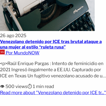
26 ago 2025
Venezolano detenido por ICE tras brutal ataque a
una mujer al estilo “ruleta rusa”
Por MundoNOW
<p>Raúl Enrique Pargas : Intento de feminicidio en
2021 Ingresó ilegalmente a EE.UU. Capturado por
ICE en Texas Un fugitivo venezolano acusado de un
intento de feminicidio en su país fue capturado por
👁️ 500 views
⏱️ 1 min read
agentes de Inmigración y Control de Aduanas (ICE)
Read more about "Venezolano detenido por ICE tr..."
en Plano, Texas. Se trata de Raúl Enrique Pargas
(opens full article)
Rodríguez, de 31 años, señalado [&hellip;]</p>