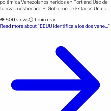
polémica Venezolanos heridos en Portland Uso de
fuerza cuestionado El Gobierno de Estados Unidos
identificó este viernes a los dos inmigrantes
👁️ 500 views
⏱️ 1 min read
venezolanos que resultaron heridos tras recibir
Read more about "EEUU identifica a los dos vene..."
disparos de agentes de la Patrulla Fronteriza
durante un operativo realizado el jueves en
Portland, Oregon. El caso ha cobrado especial
relevancia [&hellip;]