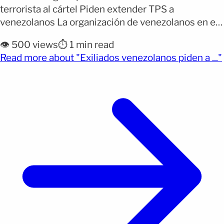
terrorista al cártel Piden extender TPS a
venezolanos La organización de venezolanos en el
exilio VEPPEX lanzó una solicitud directa al
👁️ 500 views
⏱️ 1 min read
presidente Donald Trump: capturar a Nicolás
Read more about "Exiliados venezolanos piden a ..."
Maduro y más de 400 funcionarios vinculados al
llamado Cártel de los Soles, recientemente
designado como organización terrorista por
Estados Unidos. [&hellip;]