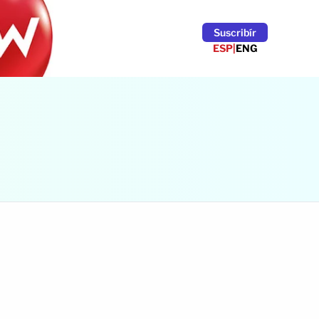
Suscribír
ESP
|
ENG