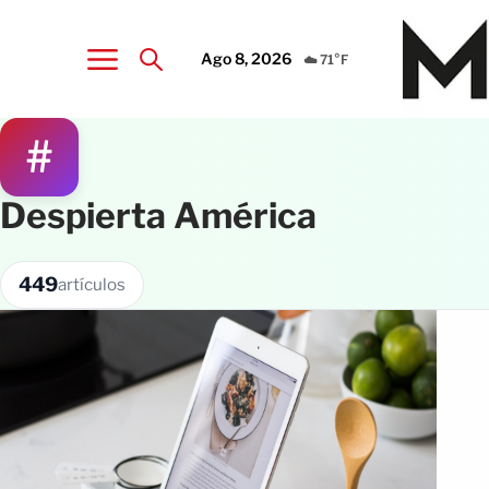
Ago 8, 2026
☁️ 71°F
#
Despierta América
449
artículos