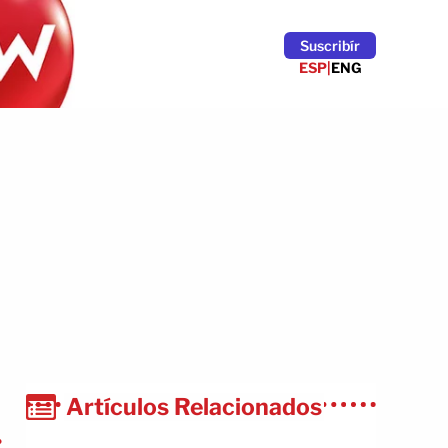
Suscribír
ESP
|
ENG
Artículos Relacionados