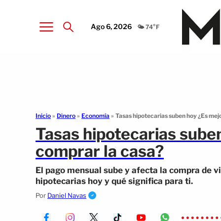
Ago 6, 2026
🌤️ 74°F
Inicio
»
Dinero
»
Economía
»
Tasas hipotecarias suben hoy ¿Es mejo
Tasas hipotecarias sube
comprar la casa?
El pago mensual sube y afecta la compra de vi
hipotecarias hoy y qué significa para ti.
Por
Daniel Navas