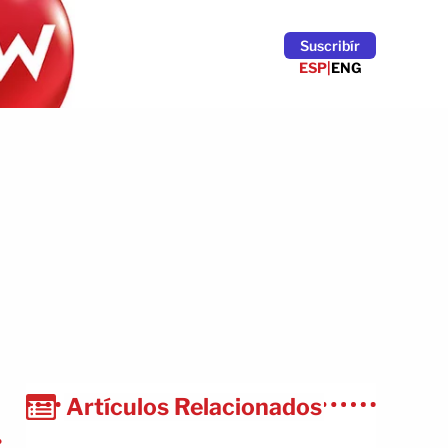
Suscribír
ESP
|
ENG
Artículos Relacionados