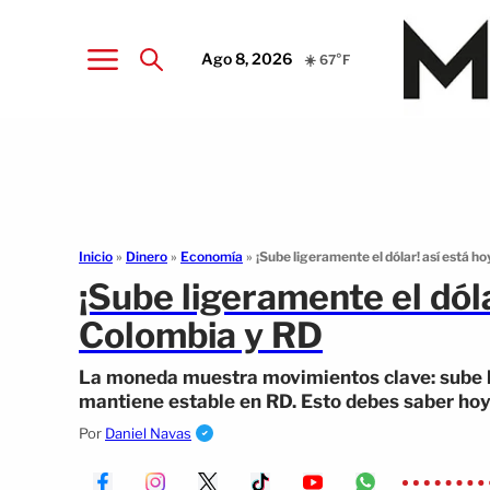
Ago 8, 2026
☀️ 67°F
Inicio
»
Dinero
»
Economía
»
¡Sube ligeramente el dólar! así está h
¡Sube ligeramente el dóla
Colombia y RD
La moneda muestra movimientos clave: sube li
mantiene estable en RD. Esto debes saber hoy
Por
Daniel Navas