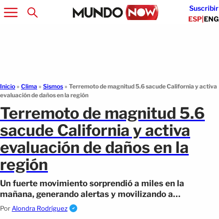
Suscribir
ESP
|
ENG
Inicio
»
Clima
»
Sismos
»
Terremoto de magnitud 5.6 sacude California y activa
evaluación de daños en la región
Terremoto de magnitud 5.6
sacude California y activa
evaluación de daños en la
región
Un fuerte movimiento sorprendió a miles en la
mañana, generando alertas y movilizando a
autoridades en varias zonas afectadas.
Por
Alondra Rodríguez