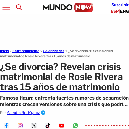
Suscribir
ESP
|
ENG
Inicio
»
Entretenimiento
»
Celebridades
»
¿Se divorcia? Revelan crisis
matrimonial de Rosie Rivera tras 15 años de matrimonio
¿Se divorcia? Revelan crisis
matrimonial de Rosie Rivera
tras 15 años de matrimonio
Famosa figura enfrenta fuertes rumores de separación
mientras crecen versiones sobre una crisis que podría
cambiar su vida personal.
Por
Alondra Rodríguez