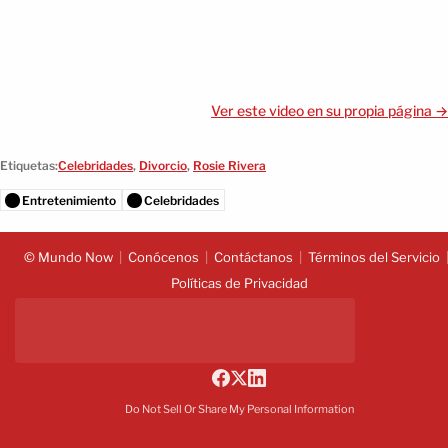
Ver este video en su propia página →
Etiquetas:
Celebridades
,
Divorcio
,
Rosie Rivera
Entretenimiento
Celebridades
© Mundo Now
Conócenos
Contáctanos
Términos del Servicio
Políticas de Privacidad
Do Not Sell Or Share My Personal Information