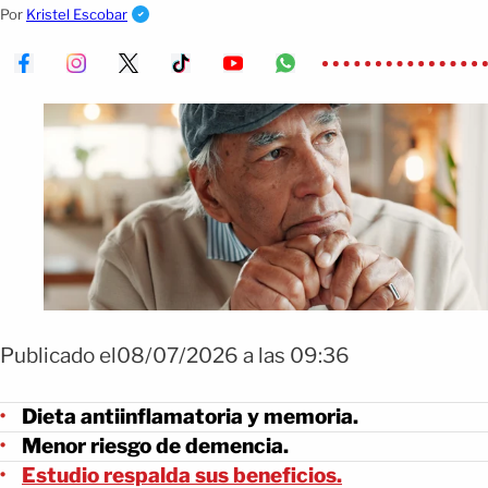
enfermedades como la demencia.
Por
Kristel Escobar
Publicado el08/07/2026 a las 09:36
Dieta antiinflamatoria y memoria.
Menor riesgo de demencia.
Estudio respalda sus beneficios.