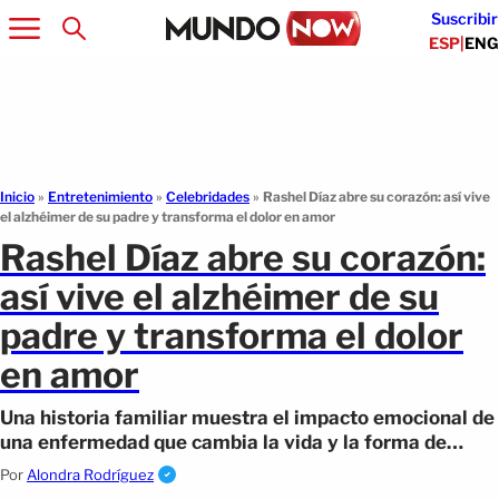
Suscribir
ESP
|
ENG
Inicio
»
Entretenimiento
»
Celebridades
»
Rashel Díaz abre su corazón: así vive
el alzhéimer de su padre y transforma el dolor en amor
Rashel Díaz abre su corazón:
así vive el alzhéimer de su
padre y transforma el dolor
en amor
Una historia familiar muestra el impacto emocional de
una enfermedad que cambia la vida y la forma de
acompañar a un ser querido.
Por
Alondra Rodríguez