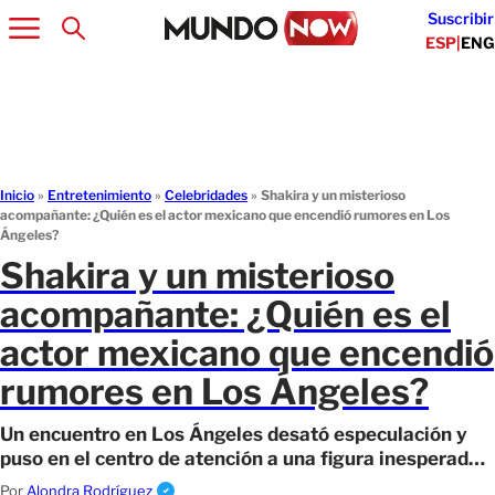
Suscribir
ESP
|
ENG
Inicio
»
Entretenimiento
»
Celebridades
»
Shakira y un misterioso
acompañante: ¿Quién es el actor mexicano que encendió rumores en Los
Ángeles?
Shakira y un misterioso
acompañante: ¿Quién es el
actor mexicano que encendió
rumores en Los Ángeles?
Un encuentro en Los Ángeles desató especulación y
puso en el centro de atención a una figura inesperada
del entretenimiento.
Por
Alondra Rodríguez